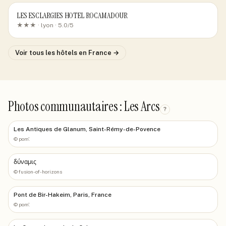
LES ESCLARGIES HOTEL ROCAMADOUR
★★★ ·
lyon
· 5.0/5
Voir tous les hôtels
en France
→
Photos communautaires : Les Arcs
?
Les Antiques de Glanum, Saint-Rémy-de-Povence
©
pom'.
δύναμις
©
fusion-of-horizons
Pont de Bir-Hakeim, Paris, France
©
pom'.