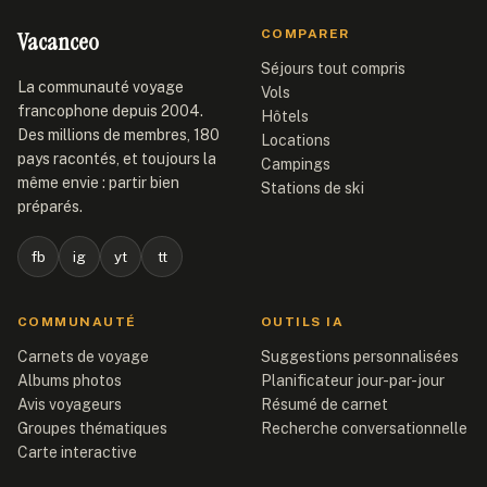
Vacanceo
COMPARER
Séjours tout compris
La communauté voyage
Vols
francophone depuis 2004.
Hôtels
Des millions de membres, 180
Locations
pays racontés, et toujours la
Campings
même envie : partir bien
Stations de ski
préparés.
fb
ig
yt
tt
COMMUNAUTÉ
OUTILS IA
Carnets de voyage
Suggestions personnalisées
Albums photos
Planificateur jour-par-jour
Avis voyageurs
Résumé de carnet
Groupes thématiques
Recherche conversationnelle
Carte interactive