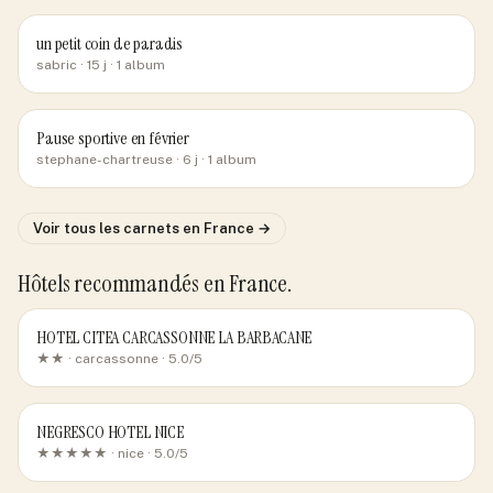
un petit coin de paradis
sabric
· 15 j
· 1 album
Pause sportive en février
stephane-chartreuse
· 6 j
· 1 album
Voir tous les carnets
en France
→
Hôtels recommandés
en France
.
HOTEL CITEA CARCASSONNE LA BARBACANE
★★ ·
carcassonne
· 5.0/5
NEGRESCO HOTEL NICE
★★★★★ ·
nice
· 5.0/5