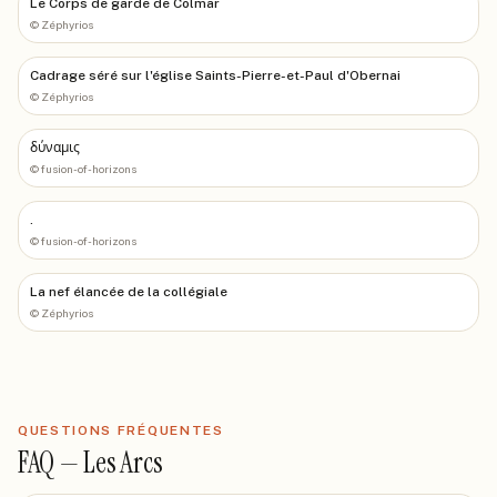
Le Corps de garde de Colmar
©
Zéphyrios
Cadrage séré sur l'église Saints-Pierre-et-Paul d'Obernai
©
Zéphyrios
δύναμις
©
fusion-of-horizons
.
©
fusion-of-horizons
La nef élancée de la collégiale
©
Zéphyrios
QUESTIONS FRÉQUENTES
FAQ —
Les Arcs