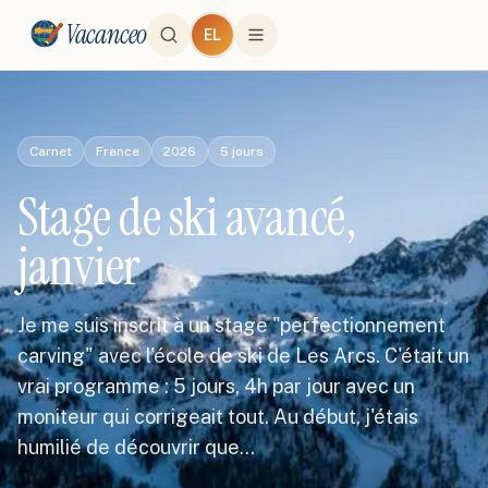
Vacanceo
EL
Carnet
France
2026
5
jours
Stage de ski avancé,
janvier
Je me suis inscrit à un stage "perfectionnement
carving" avec l'école de ski de Les Arcs. C'était un
vrai programme : 5 jours, 4h par jour avec un
moniteur qui corrigeait tout. Au début, j'étais
humilié de découvrir que…