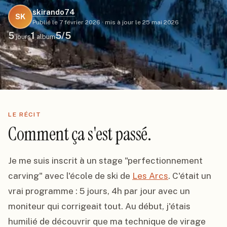
skirando74
SK
Publié le
7 février 2026
·
mis à jour le
25 mai 2026
5
1
5
/5
jours
album
LE RÉCIT
Comment ça s'est passé.
Je me suis inscrit à un stage "perfectionnement 
carving" avec l'école de ski de 
Les Arcs
. C'était un 
vrai programme : 5 jours, 4h par jour avec un 
moniteur qui corrigeait tout. Au début, j'étais 
humilié de découvrir que ma technique de virage 