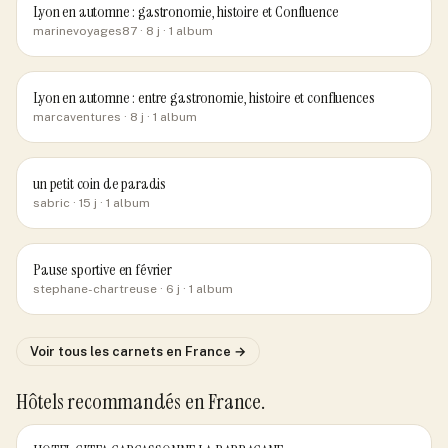
Lyon en automne : gastronomie, histoire et Confluence
marinevoyages87
· 8 j
· 1 album
Lyon en automne : entre gastronomie, histoire et confluences
marcaventures
· 8 j
· 1 album
un petit coin de paradis
sabric
· 15 j
· 1 album
Pause sportive en février
stephane-chartreuse
· 6 j
· 1 album
Voir tous les carnets
en France
→
Hôtels recommandés
en France
.