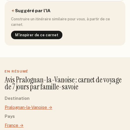
Suggéré par l'IA
Construire un itinéraire similaire pour vous, à partir de ce
carnet.
M'inspirer de ce carnet
EN RÉSUMÉ
Avis
Pralognan-la-Vanoise
: carnet de voyage
de
7
jour
s
par
famille-savoie
Destination
Pralognan-la-Vanoise
→
Pays
France
→