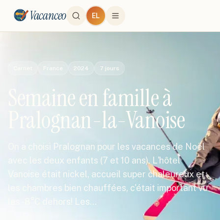
Vacanceo
EL
Carnet
France
2024
7
jours
Semaine en famille à
Pralognan-la-Vanoise
On a choisi Pralognan pour les vacances de Noël
avec les deux enfants (7 et 10 ans). L'hôtel
Vanoise était nickel, accueil super chaleureux et
les chambres bien chauffées, c'était important vu
les -8°C dehors! Les…