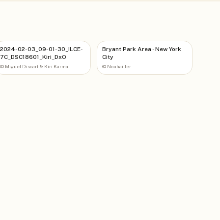
2024-02-03_09-01-30_ILCE-
Bryant Park Area - New York
7C_DSC18601_Kiri_DxO
City
©
Miguel Discart & Kiri Karma
©
Nouhailler