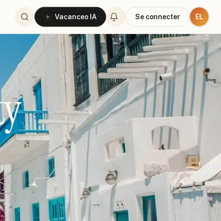
EL
Vacanceo IA
Se connecter
ty