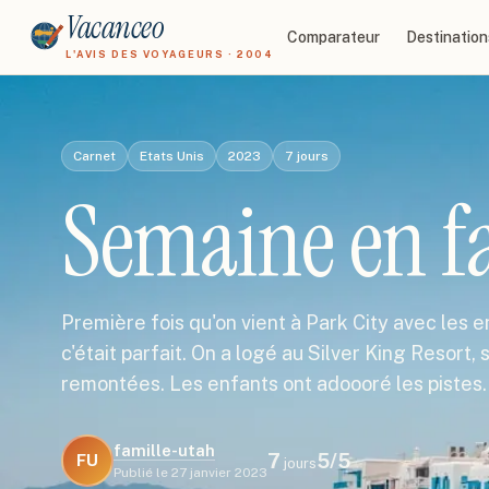
Vacanceo
Comparateur
Destination
L'AVIS DES VOYAGEURS · 2004
Carnet
Etats Unis
2023
7
jours
Semaine en fa
Première fois qu'on vient à Park City avec les e
c'était parfait. On a logé au Silver King Resort,
remontées. Les enfants ont adoooré les pistes
famille-utah
7
5
/5
FU
jours
Publié le
27 janvier 2023