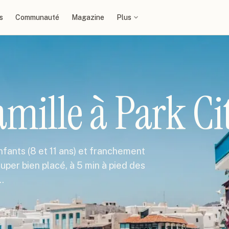
s
Communauté
Magazine
Plus
mille à Park Ci
nfants (8 et 11 ans) et franchement
 super bien placé, à 5 min à pied des
…