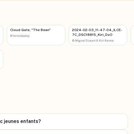
Cloud Gate, "The Bean"
2024-02-03_11-47-04_ILCE-
7C_DSC18815_Kiri_DxO
©
brimidooley
©
Miguel Discart & Kiri Karma
ec jeunes enfants?