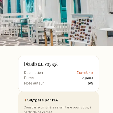
Détails du voyage
Destination
Etats Unis
Durée
7
jours
Note auteur
5
/5
Suggéré par l'IA
Construire un itinéraire similaire pour vous, à
partir de ce carnet.