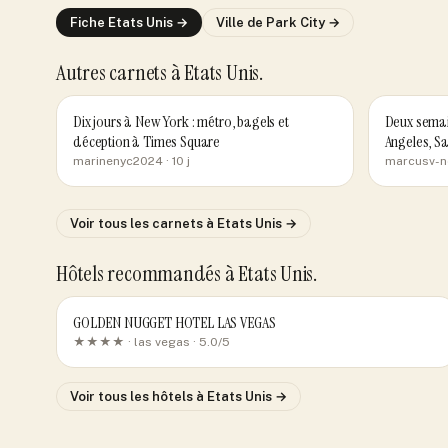
Fiche
Etats Unis
→
Ville de
Park City
→
Autres carnets
à Etats Unis
.
Dix jours à New York : métro, bagels et
Deux semai
déception à Times Square
Angeles, Sa
marinenyc2024
· 10 j
marcusv-
Voir tous les carnets
à Etats Unis
→
Hôtels recommandés
à Etats Unis
.
GOLDEN NUGGET HOTEL LAS VEGAS
★★★★ ·
las vegas
· 5.0/5
Voir tous les hôtels
à Etats Unis
→