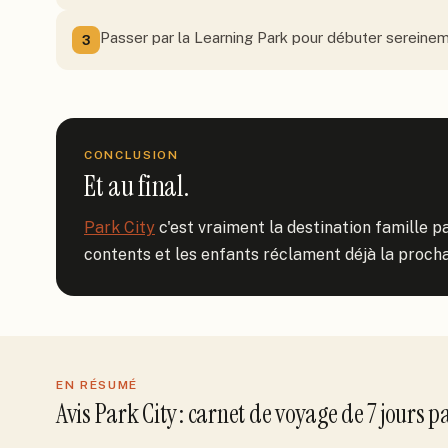
Passer par la Learning Park pour débuter sereine
3
CONCLUSION
Et au final.
Park City
 c'est vraiment la destination famille p
contents et les enfants réclament déjà la prochai
EN RÉSUMÉ
Avis
Park City
: carnet de voyage de
7
jour
s
p