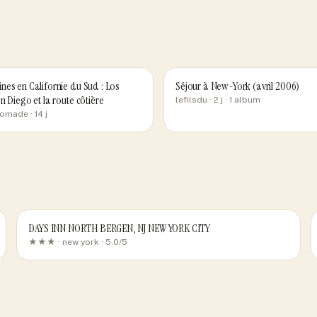
nes en Californie du Sud : Los
Séjour à New-York (avril 2006)
n Diego et la route côtière
lefilsdu
· 2 j
· 1 album
nomade
· 14 j
DAYS INN NORTH BERGEN, NJ NEW YORK CITY
★★★ ·
new york
· 5.0/5