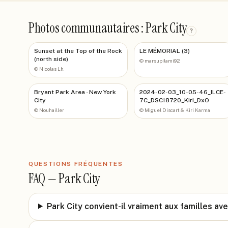
Photos communautaires : Park City
?
Sunset at the Top of the Rock
LE MÉMORIAL (3)
(north side)
©
marsupilami92
©
Nicolas Lh.
Bryant Park Area - New York
2024-02-03_10-05-46_ILCE-
City
7C_DSC18720_Kiri_DxO
©
Nouhailler
©
Miguel Discart & Kiri Karma
QUESTIONS FRÉQUENTES
FAQ —
Park City
Park City convient-il vraiment aux familles av