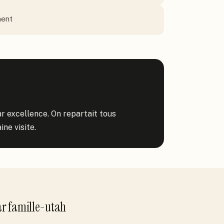
ment
ar excellence. On repartait tous 
ne visite.
ar
famille-utah