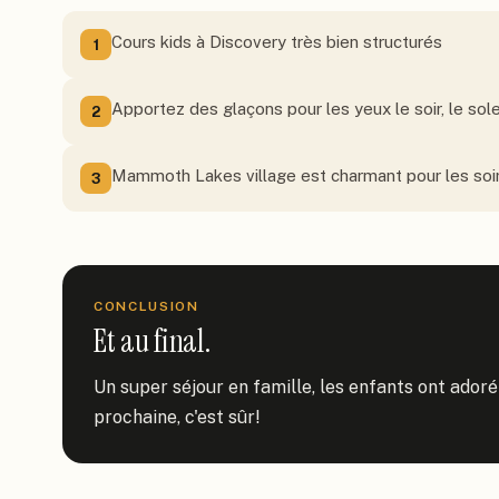
Cours kids à Discovery très bien structurés
1
Apportez des glaçons pour les yeux le soir, le sole
2
Mammoth Lakes village est charmant pour les soir
3
CONCLUSION
Et au final.
Un super séjour en famille, les enfants ont adoré 
prochaine, c'est sûr!