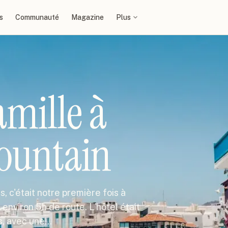
s
Communauté
Magazine
Plus
mille à
untain
, c'était notre première fois à
environ 5h de route. L'hôtel était
s, avec une…