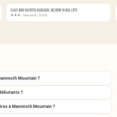
DAYS INN NORTH BERGEN, NJ NEW YORK CITY
★★★ ·
new york
· 5.0/5
 Mammoth Mountain ?
 débutants ?
iaires à Mammoth Mountain ?