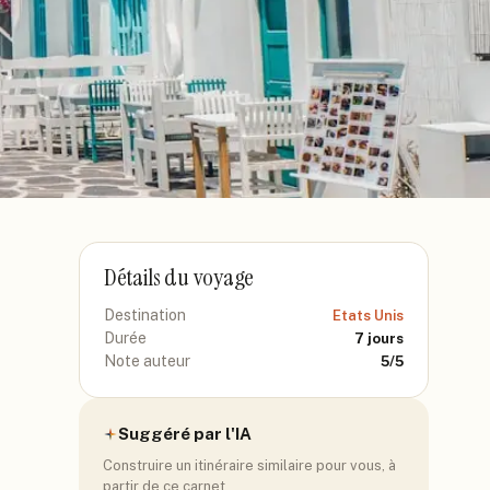
Détails du voyage
Destination
Etats Unis
Durée
7
jours
Note auteur
5
/5
Suggéré par l'IA
Construire un itinéraire similaire pour vous, à
partir de ce carnet.