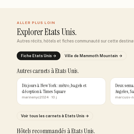
ALLER PLUS LOIN
Explorer
Etats Unis
.
Autres récits, hôtels et fiches communauté sur cette destina
Fiche
Etats Unis
→
Ville de
Mammoth Mountain
→
Autres carnets
à Etats Unis
.
Dix jours à New York : métro, bagels et
Deux semai
déception à Times Square
Angeles, Sa
marinenyc2024
· 10 j
marcusv-
Voir tous les carnets
à Etats Unis
→
Hôtels recommandés
à Etats Unis
.