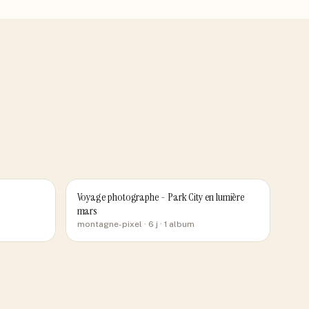
Voyage photographe - Park City en lumière
mars
montagne-pixel
· 6 j
· 1 album