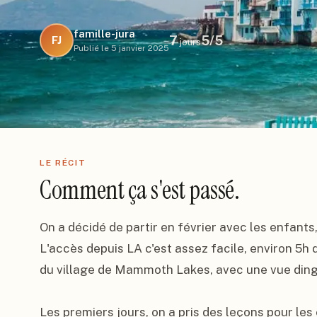
famille-jura
7
5
/5
FJ
jours
Publié le
5 janvier 2025
LE RÉCIT
Comment ça s'est passé.
On a décidé de partir en février avec les enfants
L'accès depuis LA c'est assez facile, environ 5h d
du village de Mammoth Lakes, avec une vue dingu
Les premiers jours, on a pris des leçons pour les e