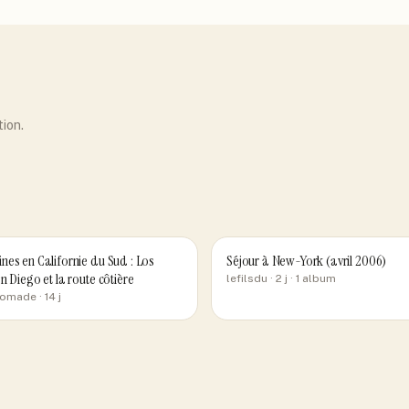
tion.
nes en Californie du Sud : Los
Séjour à New-York (avril 2006)
n Diego et la route côtière
lefilsdu
· 2 j
· 1 album
nomade
· 14 j