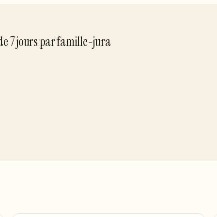
 de
7
jour
s
par
famille-jura