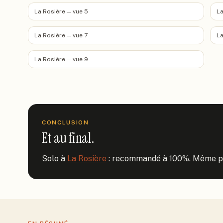
La Rosière — vue 5
La
La Rosière — vue 7
La
La Rosière — vue 9
CONCLUSION
Et au final.
Solo à 
La Rosière
 : recommandé à 100%. Même pou