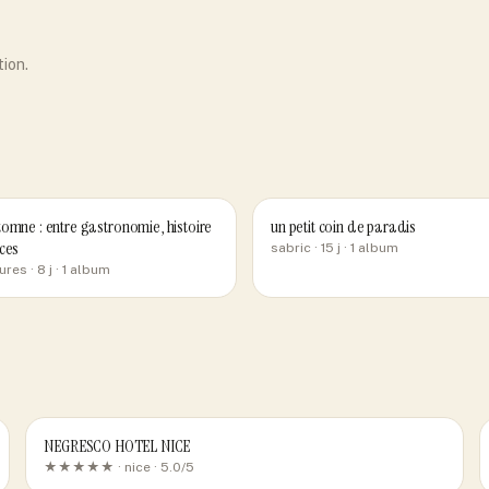
tion.
omne : entre gastronomie, histoire
un petit coin de paradis
ces
sabric
· 15 j
· 1 album
ures
· 8 j
· 1 album
NEGRESCO HOTEL NICE
★★★★★ ·
nice
· 5.0/5