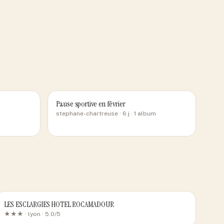
Pause sportive en février
stephane-chartreuse
· 6 j
· 1 album
LES ESCLARGIES HOTEL ROCAMADOUR
★★★ ·
lyon
· 5.0/5