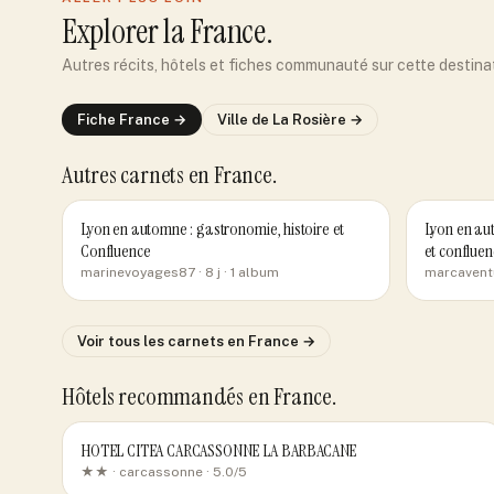
Explorer
la France
.
Autres récits, hôtels et fiches communauté sur cette destina
Fiche
France
→
Ville de
La Rosière
→
Autres carnets
en France
.
Lyon en automne : gastronomie, histoire et
Lyon en aut
Confluence
et confluen
marinevoyages87
· 8 j
· 1 album
marcavent
Voir tous les carnets
en France
→
Hôtels recommandés
en France
.
HOTEL CITEA CARCASSONNE LA BARBACANE
★★ ·
carcassonne
· 5.0/5