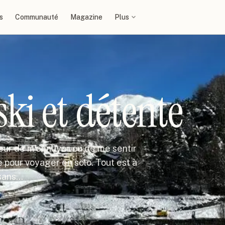
s
Communauté
Magazine
Plus
ski et détente
peur de m'ennuyer ou de me sentir
le pour voyager en solo. Tout est à
 sans…