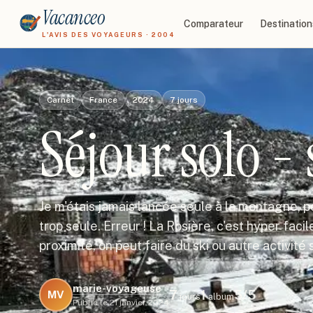
Vacanceo
Comparateur
Destination
L'AVIS DES VOYAGEURS · 2004
Carnet
France
2024
7
jours
Séjour solo - 
Je m'étais jamais lancée seule à la montagne, 
trop seule. Erreur ! La Rosière, c'est hyper faci
proximité, on peut faire du ski ou autre activité
marie-voyageuse
7
1
5
/5
MV
jours
album
Publié le
21 janvier 2024