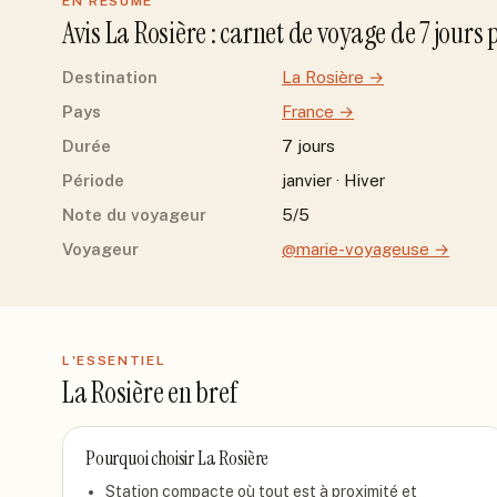
EN RÉSUMÉ
Avis
La Rosière
: carnet de voyage de
7
jour
s
Destination
La Rosière
→
Pays
France
→
Durée
7 jours
Période
janvier · Hiver
Note du voyageur
5/5
Voyageur
@marie-voyageuse
→
L'ESSENTIEL
La Rosière
en bref
Pourquoi choisir
La Rosière
Station compacte où tout est à proximité et