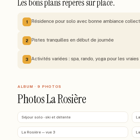
Les bons plans repérés sur place.
Résidence pour solo avec bonne ambiance collect
1
Pistes tranquilles en début de journée
2
Activités variées : spa, rando, yoga pour les vraie
3
ALBUM ·
9
PHOTO
S
Photos La Rosière
Séjour solo - ski et détente
La
La Rosière — vue 3
La