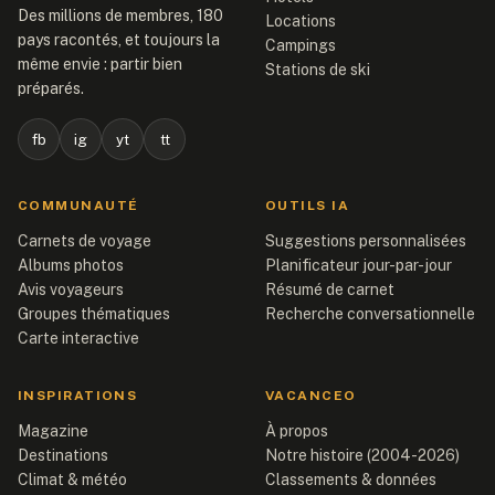
Des millions de membres, 180
Locations
pays racontés, et toujours la
Campings
même envie : partir bien
Stations de ski
préparés.
fb
ig
yt
tt
COMMUNAUTÉ
OUTILS IA
Carnets de voyage
Suggestions personnalisées
Albums photos
Planificateur jour-par-jour
Avis voyageurs
Résumé de carnet
Groupes thématiques
Recherche conversationnelle
Carte interactive
INSPIRATIONS
VACANCEO
Magazine
À propos
Destinations
Notre histoire (2004-2026)
Climat & météo
Classements & données