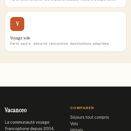
V
Voyage solo
Partir seul·e : sécurité, rencontres, destinations adaptées.
Vacanceo
COMPARER
Séjours tout compris
La communauté voyage
Vols
francophone depuis 2004.
Hôtels