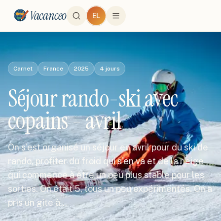
Vacanceo
EL
Carnet
France
2025
4
jours
Séjour rando-ski avec
copains - avril
On s'est organisé un séjour en avril pour du ski de
rando, profiter du froid qui s'en va et de la neige
qui commence à être un peu plus stable pour les
sorties. On était 5, tous un peu expérimentés. On a
pris un gîte à…