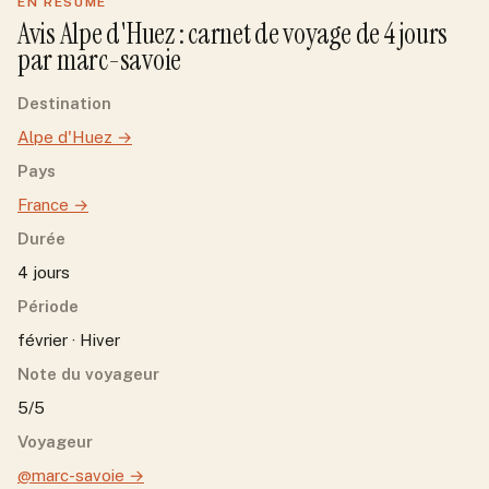
EN RÉSUMÉ
Avis
Alpe d'Huez
: carnet de voyage de
4
jour
s
par
marc-savoie
Destination
Alpe d'Huez
→
Pays
France
→
Durée
4 jours
Période
février · Hiver
Note du voyageur
5/5
Voyageur
@marc-savoie
→