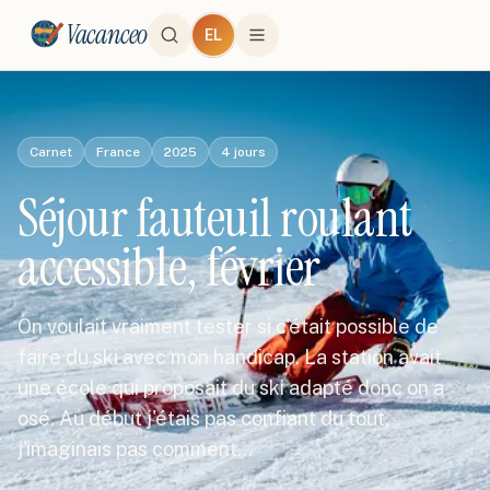
Vacanceo
EL
Carnet
France
2025
4
jours
Séjour fauteuil roulant
accessible, février
On voulait vraiment tester si c'était possible de
faire du ski avec mon handicap. La station avait
une école qui proposait du ski adapté donc on a
osé. Au début j'étais pas confiant du tout,
j'imaginais pas comment…