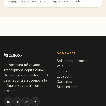
Voyager moins mais mieux. Échanges sur l'éco-mobilité.
Vacanceo
COMPARER
Séjours tout compris
La communauté voyage
Vols
francophone depuis 2004.
Hôtels
Des millions de membres, 180
Locations
pays racontés, et toujours la
Campings
même envie : partir bien
Stations de ski
préparés.
fb
ig
yt
tt