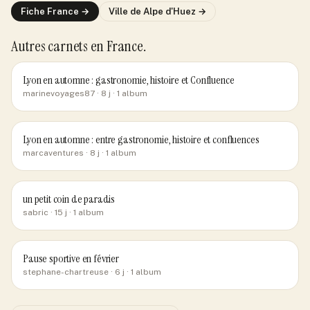
Fiche
France
→
Ville de
Alpe d'Huez
→
Autres carnets
en France
.
Lyon en automne : gastronomie, histoire et Confluence
marinevoyages87
· 8 j
· 1 album
Lyon en automne : entre gastronomie, histoire et confluences
marcaventures
· 8 j
· 1 album
un petit coin de paradis
sabric
· 15 j
· 1 album
Pause sportive en février
stephane-chartreuse
· 6 j
· 1 album