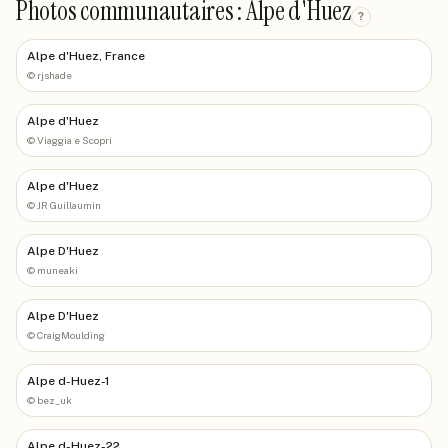
Photos communautaires : Alpe d'Huez
?
Alpe d'Huez, France
©
rjshade
Alpe d'Huez
©
Viaggia e Scopri
Alpe d'Huez
©
JR Guillaumin
Alpe D'Huez
©
muneaki
Alpe D'Huez
©
CraigMoulding
Alpe d-Huez-1
©
bez_uk
Alpe d-Huez-22