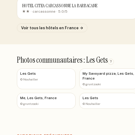
HOTEL CITEA CARCASSONNE LA BARBACANE
★★ ·
carcassonne
· 5.0/5
Voir tous les hôtels
en France
→
Photos communautaires : Les Gets
?
Les Gets
My Savoyard pizza, Les Gets,
France
©
Nouhailler
©
gruntzooki
Me, Les Gets, France
Les Gets
©
gruntzooki
©
Nouhailler