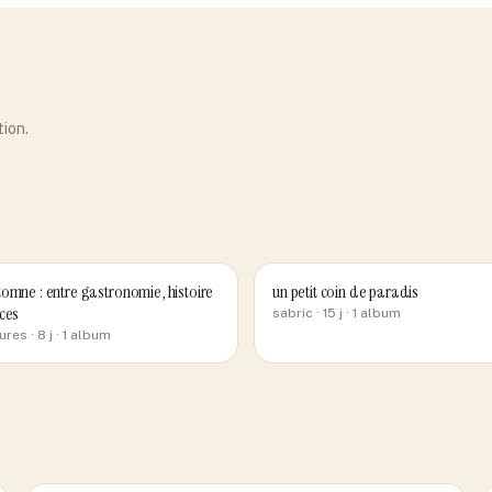
tion.
omne : entre gastronomie, histoire
un petit coin de paradis
ces
sabric
· 15 j
· 1 album
ures
· 8 j
· 1 album