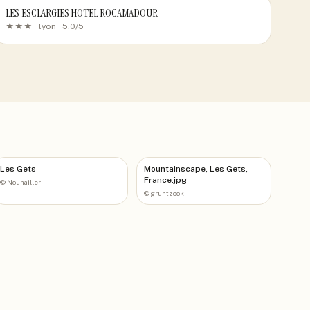
LES ESCLARGIES HOTEL ROCAMADOUR
★★★ ·
lyon
· 5.0/5
Les Gets
Mountainscape, Les Gets,
France.jpg
©
Nouhailler
©
gruntzooki