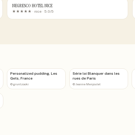
NEGRESCO HOTEL NICE
★★★★★ ·
nice
· 5.0/5
Personalized pudding, Les
Série loi Blanquer dans les
Gets, France
rues de Paris
©
gruntzooki
©
Jeanne Menjoulet