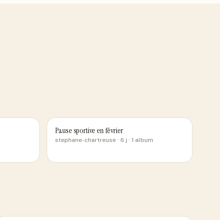
Pause sportive en février
stephane-chartreuse
· 6 j
· 1 album