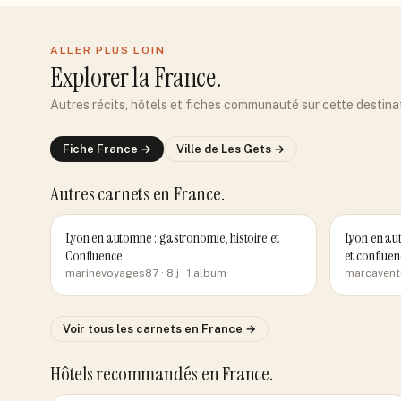
ALLER PLUS LOIN
Explorer
la France
.
Autres récits, hôtels et fiches communauté sur cette destina
Fiche
France
→
Ville de
Les Gets
→
Autres carnets
en France
.
Lyon en automne : gastronomie, histoire et
Lyon en aut
Confluence
et confluen
marinevoyages87
· 8 j
· 1 album
marcavent
Voir tous les carnets
en France
→
Hôtels recommandés
en France
.