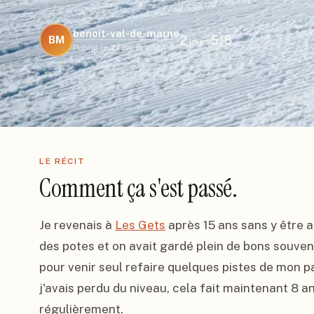
benoit-val-de-marne
2
5
/5
BM
jours
Publié le
7 février 2024
LE RÉCIT
Comment ça s'est passé.
Je revenais à 
Les Gets
 après 15 ans sans y être a
des potes et on avait gardé plein de bons souvenir
pour venir seul refaire quelques pistes de mon pas
j'avais perdu du niveau, cela fait maintenant 8 an
régulièrement.
