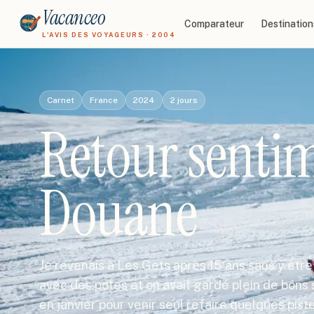
Vacanceo
Comparateur
Destination
L'AVIS DES VOYAGEURS · 2004
Carnet
France
2024
2
jours
Retour sentim
Douane
Je revenais à Les Gets après 15 ans sans y être
avec des potes et on avait gardé plein de bons s
en janvier pour venir seul refaire quelques pis