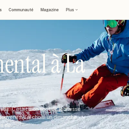
s
Communauté
Magazine
Plus
ental à La
 allé. C'était mon spot de jeunesse
ouvenirs. J'ai choisi un dimanche
tes de…