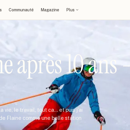
s
Communauté
Magazine
Plus
ne après 10 ans 
ie, le travail, tout ca... et puis j'ai
is de Flaine comme une belle station