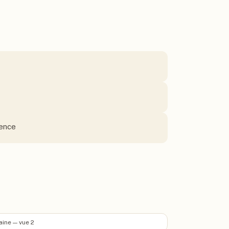
sence
aine — vue 2