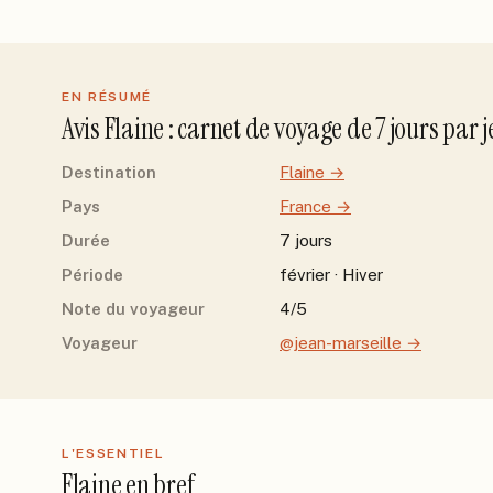
EN RÉSUMÉ
Avis
Flaine
: carnet de voyage de
7
jour
s
par
j
Destination
Flaine
→
Pays
France
→
Durée
7 jours
Période
février · Hiver
Note du voyageur
4/5
Voyageur
@jean-marseille
→
L'ESSENTIEL
Flaine
en bref