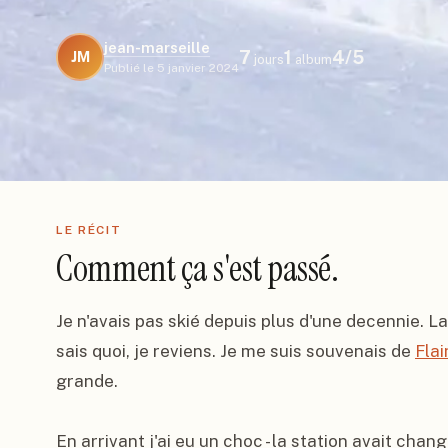
jean-marseille
7
1
4
/5
JM
jours
album
Publié le
5 janvier 2024
LE RÉCIT
Comment ça s'est passé.
Je n'avais pas skié depuis plus d'une decennie. La vie
sais quoi, je reviens. Je me suis souvenais de 
Flai
grande.

En arrivant j'ai eu un choc - la station avait ch