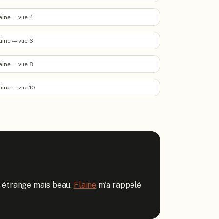
aine — vue 4
aine — vue 6
aine — vue 8
aine — vue 10
t étrange mais beau. 
Flaine
 m'a rappelé 