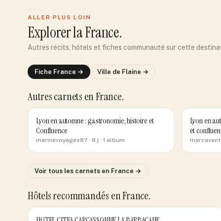
ALLER PLUS LOIN
Explorer
la France
.
Autres récits, hôtels et fiches communauté sur cette destina
Fiche
France
→
Ville de
Flaine
→
Autres carnets
en France
.
Lyon en automne : gastronomie, histoire et
Lyon en aut
Confluence
et confluen
marinevoyages87
· 8 j
· 1 album
marcavent
Voir tous les carnets
en France
→
Hôtels recommandés
en France
.
HOTEL CITEA CARCASSONNE LA BARBACANE