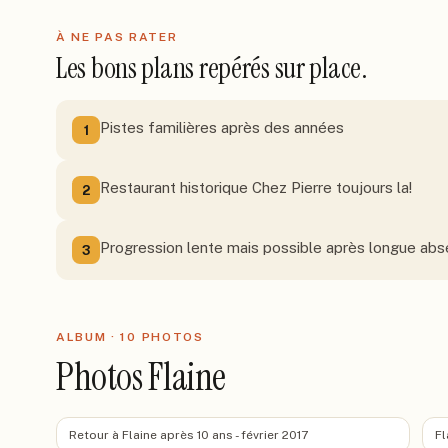
À NE PAS RATER
Les bons plans repérés sur place.
Pistes familières après des années
1
Restaurant historique Chez Pierre toujours la!
2
Progression lente mais possible après longue ab
3
ALBUM ·
10
PHOTO
S
Photos Flaine
Retour à Flaine après 10 ans - février 2017
Fl