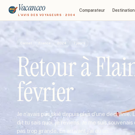
Vacanceo
Comparateur
Destination
L'AVIS DES VOYAGEURS · 2004
Carnet
France
2024
7
jours
Retour à Flai
février
Je n'avais pas skié depuis plus d'une decennie. La v
dit tu sais quoi, je reviens. Je me suis souvena
pas trop grande. En arrivant j'ai eu un…