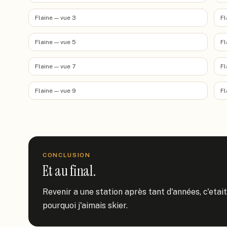
Flaine — vue 3
Fl
Flaine — vue 5
Fl
Flaine — vue 7
Fl
Flaine — vue 9
Fl
CONCLUSION
Et au final.
Revenir a une station après tant d'années, c'etai
pourquoi j'aimais skier.