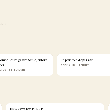
tion.
omne : entre gastronomie, histoire
un petit coin de paradis
ces
sabric
· 15 j
· 1 album
ures
· 8 j
· 1 album
NEGRESCO HOTEL NICE