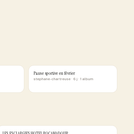
Pause sportive en février
stephane-chartreuse
· 6 j
· 1 album
LES ESCLARGIES HOTEL ROCAMADOUR