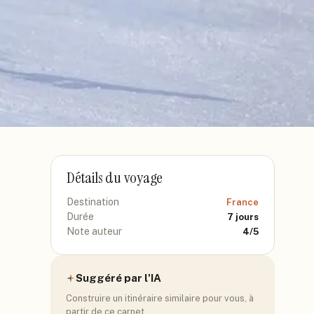
Détails du voyage
Destination
France
Durée
7
jours
Note auteur
4
/5
Suggéré par l'IA
Construire un itinéraire similaire pour vous, à
partir de ce carnet.