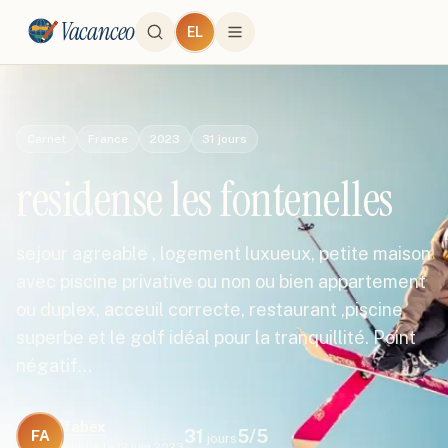
Vacanceo
EL
Carnet
France
2023
31
jours
residense les fontenelles
sejour agreable , logement luxueux, petite maison
avec piscine privative ou non ou bien appartement
ou duplex, acceuil correcte, restaurant ,piscine
superbe et le golf idéal pour la tranquillité. Point
négatif…
fabex
31
5
/5
FA
jours
Publié le
12 juin 2023