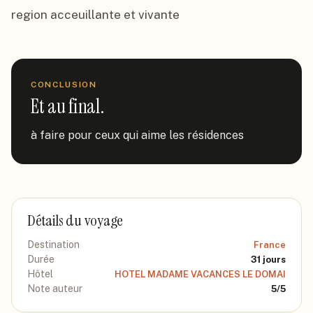
region acceuillante et vivante
CONCLUSION
Et au final.
à faire pour ceux qui aime les résidences
Détails du voyage
Destination
France
Durée
31
jours
Hôtel
HOTEL MADAME VACANCES LE DOMAI
Note auteur
5
/5