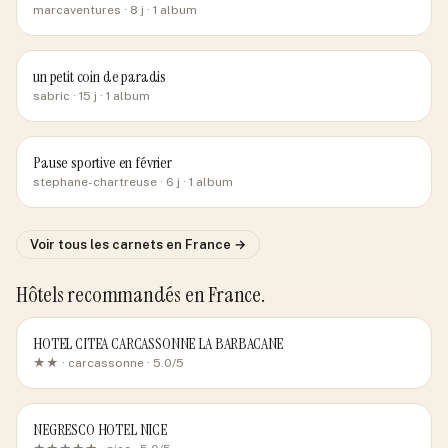
marcaventures
· 8 j
· 1 album
un petit coin de paradis
sabric
· 15 j
· 1 album
Pause sportive en février
stephane-chartreuse
· 6 j
· 1 album
Voir tous les carnets
en France
→
Hôtels recommandés
en France
.
HOTEL CITEA CARCASSONNE LA BARBACANE
★★ ·
carcassonne
· 5.0/5
NEGRESCO HOTEL NICE