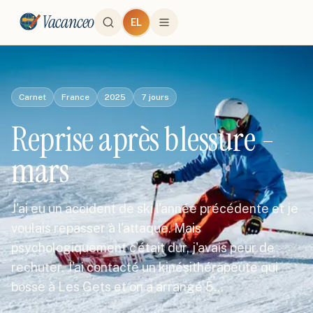
Vacanceo
EL
Carnet
France
2025
7
jours
Reprise après blessure -
mars
J'ai eu un accident de ski l'année précédente et je
voulais repasser à l'attaque. Mais
psychologiquement c'était dur, j'avais peur de
rechuter. J'ai contacté un kinésithérapeute qui
bosse à Les Gets et on a arrangé 5…