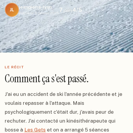
jeanpierre-lyon
7
4
/5
JL
jours
Publié le
6 janvier 2025
LE RÉCIT
Comment ça s'est passé.
J'ai eu un accident de ski l'année précédente et je 
voulais repasser à l'attaque. Mais 
psychologiquement c'était dur, j'avais peur de 
rechuter. J'ai contacté un kinésithérapeute qui 
bosse à 
Les Gets
 et on a arrangé 5 séances 