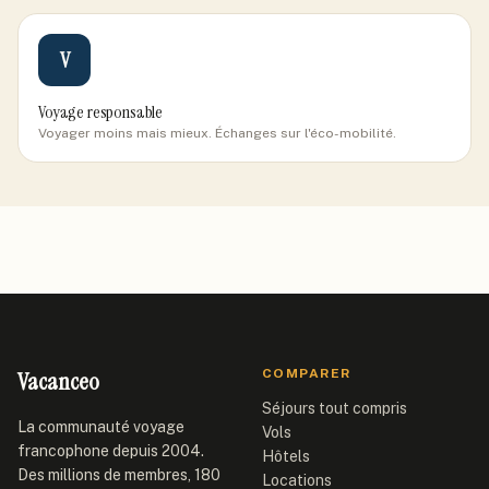
V
Voyage responsable
Voyager moins mais mieux. Échanges sur l'éco-mobilité.
Vacanceo
COMPARER
Séjours tout compris
La communauté voyage
Vols
francophone depuis 2004.
Hôtels
Des millions de membres, 180
Locations