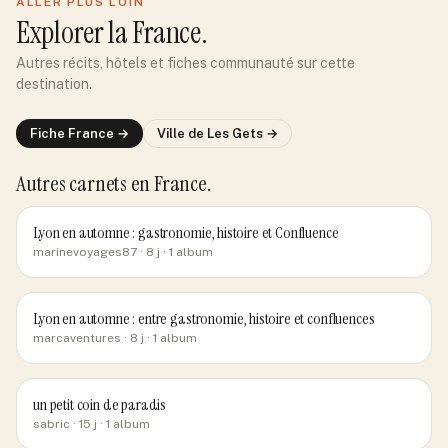
ALLER PLUS LOIN
Explorer
la France
.
Autres récits, hôtels et fiches communauté sur cette
destination.
Fiche
France
→
Ville de
Les Gets
→
Autres carnets
en France
.
Lyon en automne : gastronomie, histoire et Confluence
marinevoyages87
· 8 j
· 1 album
Lyon en automne : entre gastronomie, histoire et confluences
marcaventures
· 8 j
· 1 album
un petit coin de paradis
sabric
· 15 j
· 1 album