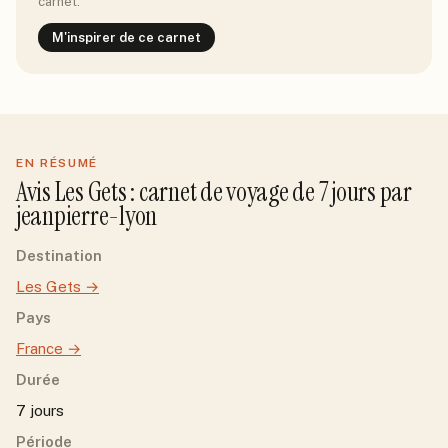
carnet.
M'inspirer de ce carnet
EN RÉSUMÉ
Avis
Les Gets
: carnet de voyage de
7
jour
s
par
jeanpierre-lyon
Destination
Les Gets
→
Pays
France
→
Durée
7 jours
Période