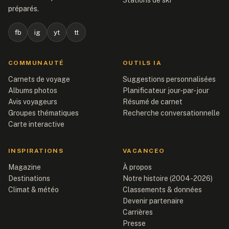
Stations de ski
préparés.
fb
ig
yt
tt
COMMUNAUTÉ
OUTILS IA
Carnets de voyage
Suggestions personnalisées
Albums photos
Planificateur jour-par-jour
Avis voyageurs
Résumé de carnet
Groupes thématiques
Recherche conversationnelle
Carte interactive
INSPIRATIONS
VACANCEO
Magazine
À propos
Destinations
Notre histoire (2004-2026)
Climat & météo
Classements & données
Devenir partenaire
Carrières
Presse