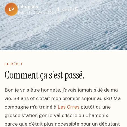
lulu-paris
4
5
/5
LP
jours
Publié le
2 février 2024
LE RÉCIT
Comment ça s'est passé.
Bon je vais être honnete, j'avais jamais skié de ma 
vie. 34 ans et c'était mon premier sejour au ski ! Ma 
compagne m'a trainé à 
Les Orres
 plutôt qu'une 
grosse station genre Val d'Isère ou Chamonix 
parce que c'était plus accessible pour un débutant 