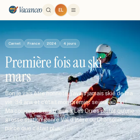
Vacanceo
EL
Carnet
France
2024
4
jours
Première fois au ski -
mars
Bon je vais être honnete, j'avais jamais skié de ma
vie. 34 ans et c'était mon premier sejour au ski !
Ma compagne m'a trainé à Les Orres plutôt qu'une
grosse station genre Val d'Isère ou Chamonix
parce que c'était plus…