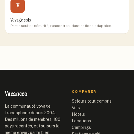
V
Voyage solo
Partir seul·e : sécurité, rencontres, destinations adaptées.
Vacanceo
COMPARER
Séjours tout compris
La communauté voyage
Vols
francophone depuis 2004.
Hôtels
Des millions de membres, 180
Locations
pays racontés, et toujours la
Campings
même envie : partir bien