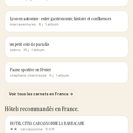
Lyon en automne : entre gastronomie, histoire et confluences
marcaventures
· 8 j
· 1 album
un petit coin de paradis
sabric
· 15 j
· 1 album
Pause sportive en février
stephane-chartreuse
· 6 j
· 1 album
Voir tous les carnets
en France
→
Hôtels recommandés
en France
.
HOTEL CITEA CARCASSONNE LA BARBACANE
★★ ·
carcassonne
· 5.0/5