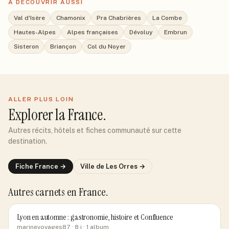
À DÉCOUVRIR AUSSI
Val d'Isère
Chamonix
Pra Chabrières
La Combe
Hautes-Alpes
Alpes françaises
Dévoluy
Embrun
Sisteron
Briançon
Col du Noyer
ALLER PLUS LOIN
Explorer
la France
.
Autres récits, hôtels et fiches communauté sur cette
destination.
Fiche
France
→
Ville de
Les Orres
→
Autres carnets
en France
.
Lyon en automne : gastronomie, histoire et Confluence
marinevoyages87
· 8 j
· 1 album