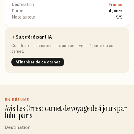
Destination
France
Durée
4
jours
Note auteur
5
/5
Suggéré par l'IA
Construire un itinéraire similaire pour vous, à partir de ce
carnet.
M'inspirer de ce carnet
EN RÉSUMÉ
Avis
Les Orres
: carnet de voyage de
4
jour
s
par
lulu-paris
Destination