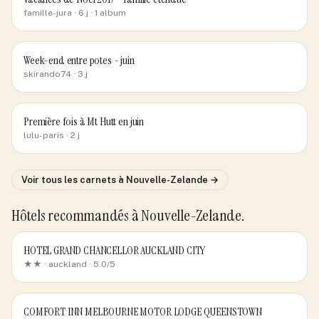
famille-jura
· 6 j
· 1 album
Week-end entre potes - juin
skirando74
· 3 j
Première fois à Mt Hutt en juin
lulu-paris
· 2 j
Voir tous les carnets
à Nouvelle-Zelande
→
Hôtels recommandés
à Nouvelle-Zelande
.
HOTEL GRAND CHANCELLOR AUCKLAND CITY
★★ ·
auckland
· 5.0/5
COMFORT INN MELBOURNE MOTOR LODGE QUEENSTOWN