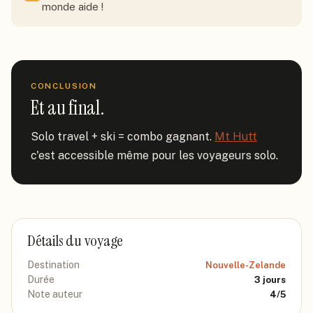
monde aide !
CONCLUSION
Et au final.
Solo travel + ski = combo gagnant. 
Mt Hutt
c'est accessible même pour les voyageurs solo.
Détails du voyage
Destination
Nouvelle-Zelande
Durée
3
jours
Note auteur
4
/5