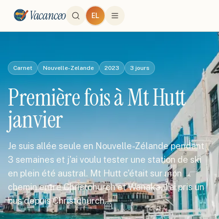
Vacanceo
EL
Carnet
Nouvelle-Zelande
2023
3
jours
Première fois à Mt Hutt
janvier
Je suis allée seule en Nouvelle-Zélande pendant
3 semaines et j'ai voulu tester une station de ski
en plein été austral. Mt Hutt c'était sur mon
chemin entre Christchurch et Wanaka. J'ai pris un
bus depuis Christchurch…