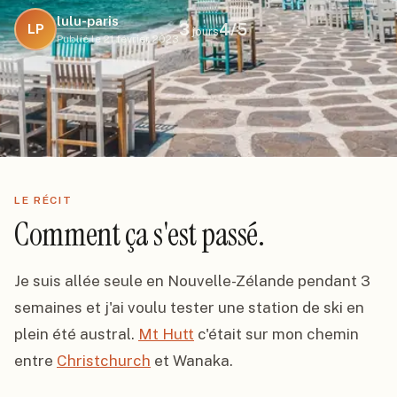
lulu-paris
3
4
/5
LP
jours
Publié le
21 février 2023
LE RÉCIT
Comment ça s'est passé.
Je suis allée seule en Nouvelle-Zélande pendant 3 
semaines et j'ai voulu tester une station de ski en 
plein été austral. 
Mt Hutt
 c'était sur mon chemin 
entre 
Christchurch
 et Wanaka.
