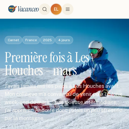
Vacanceo
EL
Carnet
France
2025
4
jours
Première fois à Les
Houches - mars
J'avais jamais mis les pieds à Les Houches avant.
Mon collègue m'a convaincu de venir pour un long
week-end de mars. J'suis skieuse intermédiaire,
j'ai appris en Andorre donc j'étais un peu stressée
par la montagne…