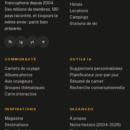
francophone depuis 2004.
Hôtels
Des millions de membres, 180
Locations
pays racontés, et toujours la
Campings
même envie : partir bien
Stations de ski
préparés.
fb
ig
yt
tt
COMMUNAUTÉ
OUTILS IA
Carnets de voyage
Suggestions personnalisées
Albums photos
Planificateur jour-par-jour
Avis voyageurs
Résumé de carnet
Groupes thématiques
Recherche conversationnelle
Carte interactive
INSPIRATIONS
VACANCEO
Magazine
À propos
Destinations
Notre histoire (2004-2026)