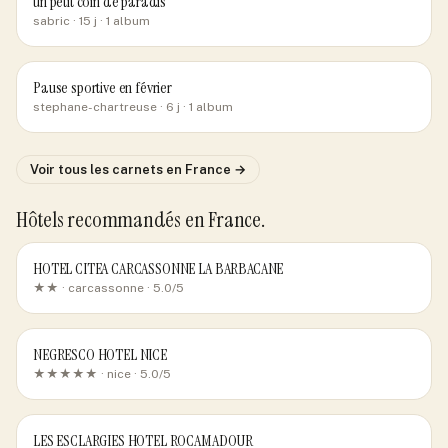
un petit coin de paradis
sabric
· 15 j
· 1 album
Pause sportive en février
stephane-chartreuse
· 6 j
· 1 album
Voir tous les carnets
en France
→
Hôtels recommandés
en France
.
HOTEL CITEA CARCASSONNE LA BARBACANE
★★ ·
carcassonne
· 5.0/5
NEGRESCO HOTEL NICE
★★★★★ ·
nice
· 5.0/5
LES ESCLARGIES HOTEL ROCAMADOUR