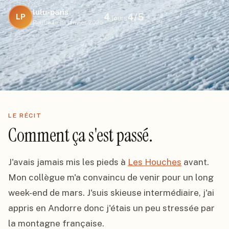
lulu-paris
4
4
/5
LP
jours
Publié le
19 janvier 2025
LE RÉCIT
Comment ça s'est passé.
J'avais jamais mis les pieds à 
Les Houches
 avant. 
Mon collègue m'a convaincu de venir pour un long 
week-end de mars. J'suis skieuse intermédiaire, j'ai 
appris en Andorre donc j'étais un peu stressée par 
la montagne française.
