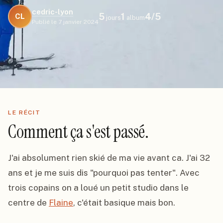
cedric-lyon
5
1
4
/5
CL
jours
album
Publié le
7 janvier 2024
LE RÉCIT
Comment ça s'est passé.
J'ai absolument rien skié de ma vie avant ca. J'ai 32 
ans et je me suis dis "pourquoi pas tenter". Avec 
trois copains on a loué un petit studio dans le 
centre de 
Flaine
, c'était basique mais bon.
