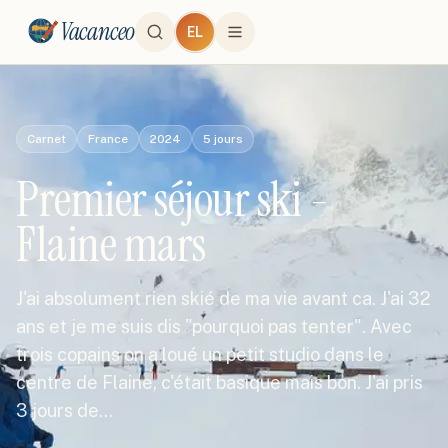
Vacanceo
EL
Carnet
France
2024
5
jours
Premier séjour ski -
Flaine mars
J'ai absolument rien skié de ma vie avant ca. J'ai 32
ans et je me suis dis "pourquoi pas tenter". Avec
trois copains on a loué un petit studio dans le
centre de Flaine, c'était basique mais bon. J'ai pris
3 jours de…