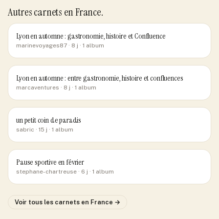
Autres carnets
en France
.
Lyon en automne : gastronomie, histoire et Confluence
marinevoyages87
· 8 j
· 1 album
Lyon en automne : entre gastronomie, histoire et confluences
marcaventures
· 8 j
· 1 album
un petit coin de paradis
sabric
· 15 j
· 1 album
Pause sportive en février
stephane-chartreuse
· 6 j
· 1 album
Voir tous les carnets
en France
→