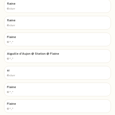
flaine
©
clurr
flaine
©
clurr
Flaine
©
*_*
Aiguille d'Aujon @ Station @ Flaine
©
*_*
si
©
clurr
Flaine
©
*_*
Flaine
©
*_*