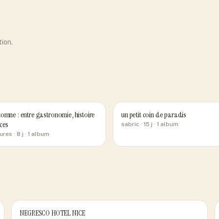
tion.
omne : entre gastronomie, histoire
un petit coin de paradis
ces
sabric
· 15 j
· 1 album
ures
· 8 j
· 1 album
NEGRESCO HOTEL NICE