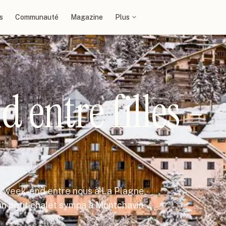
s
Communauté
Magazine
Plus
 entre filles -
 un week-end entre nous à La Plagne
e un petit chalet sympa à Montchavin