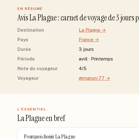
EN RÉSUMÉ
Avis
La Plagne
: carnet de voyage de
3
jour
s
p
Destination
La Plagne
→
Pays
France
→
Durée
3 jours
Période
avril · Printemps
Note du voyageur
4/5
Voyageur
@manon-77
→
L'ESSENTIEL
La Plagne
en bref
Pourquoi choisir
La Plagne