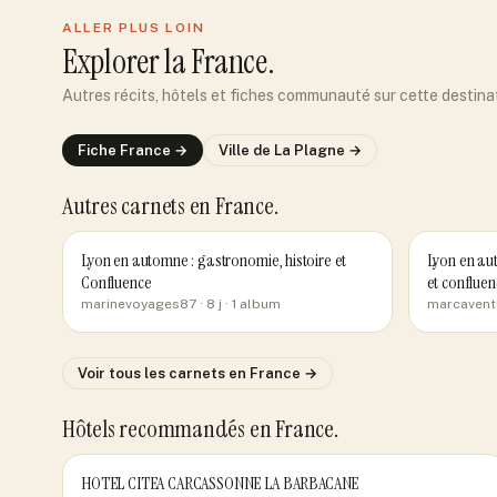
ALLER PLUS LOIN
Explorer
la France
.
Autres récits, hôtels et fiches communauté sur cette destina
Fiche
France
→
Ville de
La Plagne
→
Autres carnets
en France
.
Lyon en automne : gastronomie, histoire et
Lyon en aut
Confluence
et confluen
marinevoyages87
· 8 j
· 1 album
marcavent
Voir tous les carnets
en France
→
Hôtels recommandés
en France
.
HOTEL CITEA CARCASSONNE LA BARBACANE