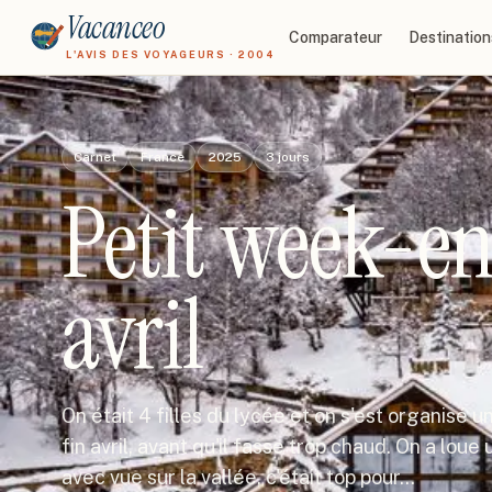
Vacanceo
Comparateur
Destination
L'AVIS DES VOYAGEURS · 2004
Carnet
France
2025
3
jours
Petit week-end
avril
On était 4 filles du lycée et on s'est organisé
fin avril, avant qu'il fasse trop chaud. On a lou
avec vue sur la vallée, c'était top pour…