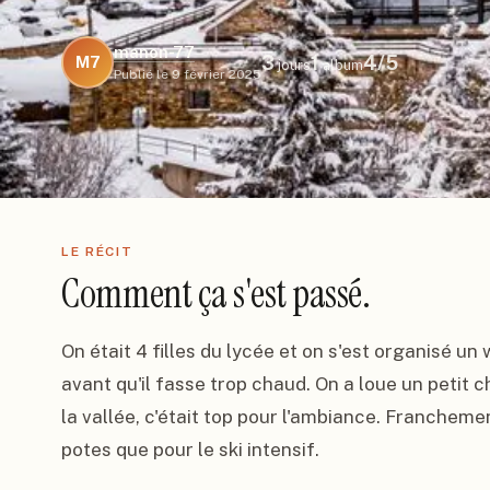
manon-77
3
1
4
/5
M7
jours
album
Publié le
9 février 2025
LE RÉCIT
Comment ça s'est passé.
On était 4 filles du lycée et on s'est organisé un
avant qu'il fasse trop chaud. On a loue un petit
la vallée, c'était top pour l'ambiance. Franchemen
potes que pour le ski intensif.
