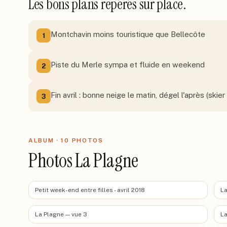
Les bons plans repérés sur place.
Montchavin moins touristique que Bellecôte
1
Piste du Merle sympa et fluide en weekend
2
Fin avril : bonne neige le matin, dégel l'après (skier 
3
ALBUM ·
10
PHOTO
S
Photos La Plagne
Petit week-end entre filles - avril 2018
La
La Plagne — vue 3
La