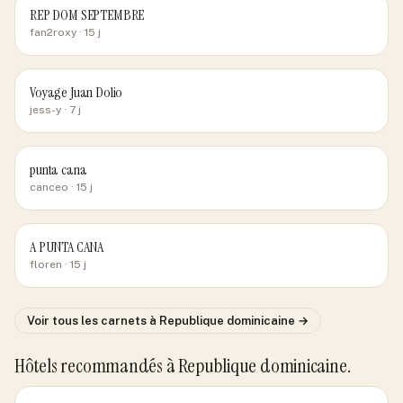
REP DOM SEPTEMBRE
fan2roxy
· 15 j
Voyage Juan Dolio
jess-y
· 7 j
punta cana
canceo
· 15 j
A PUNTA CANA
floren
· 15 j
Voir tous les carnets
à Republique dominicaine
→
Hôtels recommandés
à Republique dominicaine
.