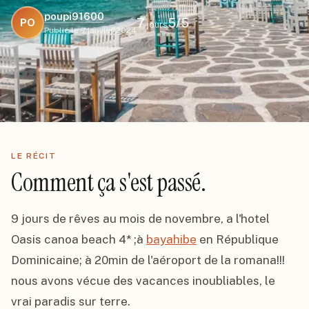
poupi91600
7
5
/5
PO
jours
Publié le
7 janvier 2024
LE RÉCIT
Comment ça s'est passé.
9 jours de rêves au mois de novembre, a l'hotel 
Oasis canoa beach 4* ;à 
bayahibe
 en République 
Dominicaine; à 20min de l'aéroport de la romana!!! 
nous avons vécue des vacances inoubliables, le 
vrai paradis sur terre.
