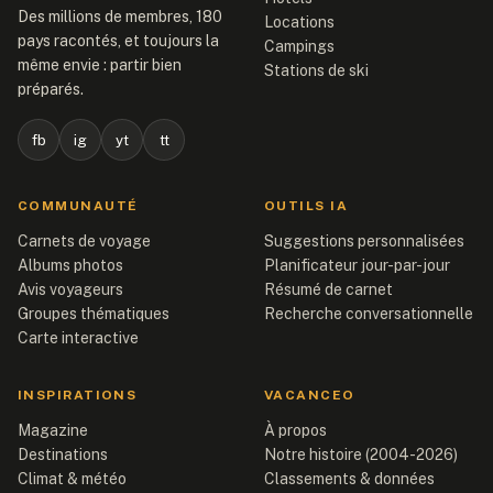
Des millions de membres, 180
Locations
pays racontés, et toujours la
Campings
même envie : partir bien
Stations de ski
préparés.
fb
ig
yt
tt
COMMUNAUTÉ
OUTILS IA
Carnets de voyage
Suggestions personnalisées
Albums photos
Planificateur jour-par-jour
Avis voyageurs
Résumé de carnet
Groupes thématiques
Recherche conversationnelle
Carte interactive
INSPIRATIONS
VACANCEO
Magazine
À propos
Destinations
Notre histoire (2004-2026)
Climat & météo
Classements & données