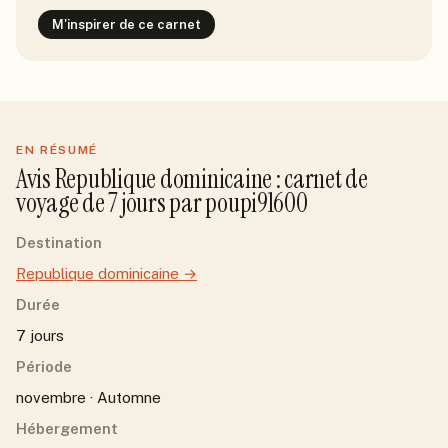
M'inspirer de ce carnet
EN RÉSUMÉ
Avis
Republique dominicaine
: carnet de
voyage de
7
jour
s
par
poupi91600
Destination
Republique dominicaine
→
Durée
7 jours
Période
novembre · Automne
Hébergement