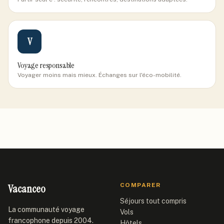
V
Voyage responsable
Voyager moins mais mieux. Échanges sur l'éco-mobilité.
Vacanceo
COMPARER
Séjours tout compris
La communauté voyage
Vols
francophone depuis 2004.
Hôtels