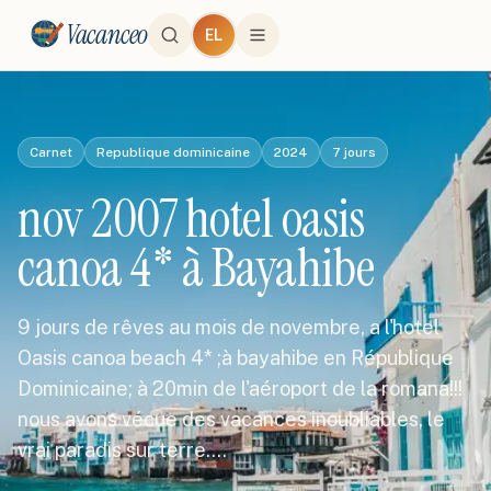
Vacanceo
EL
Carnet
Republique dominicaine
2024
7
jours
nov 2007 hotel oasis
canoa 4* à Bayahibe
9 jours de rêves au mois de novembre, a l'hotel
Oasis canoa beach 4* ;à bayahibe en République
Dominicaine; à 20min de l'aéroport de la romana!!!
nous avons vécue des vacances inoubliables, le
vrai paradis sur terre.…