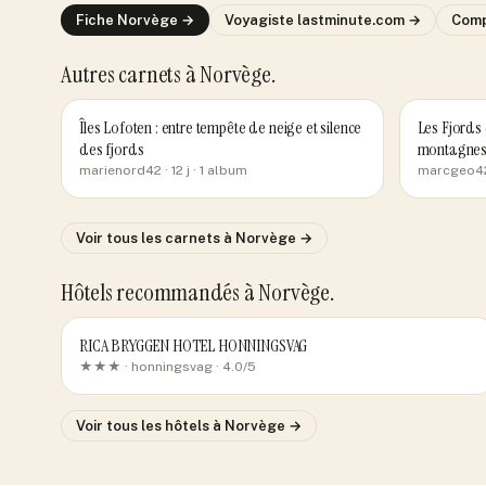
Fiche
Norvège
→
Voyagiste
lastminute.com
→
Com
Autres carnets
à Norvège
.
Îles Lofoten : entre tempête de neige et silence
Les Fjords 
des fjords
montagnes 
marienord42
· 12 j
· 1 album
marcgeo4
Voir tous les carnets
à Norvège
→
Hôtels recommandés
à Norvège
.
RICA BRYGGEN HOTEL HONNINGSVAG
★★★ ·
honningsvag
· 4.0/5
Voir tous les hôtels
à Norvège
→