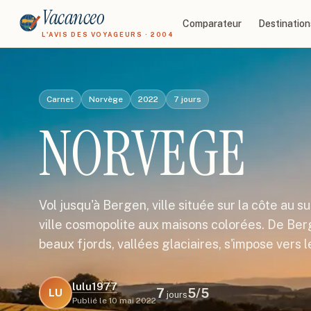
Vacanceo
Comparateur
Destination
L'AVIS DES VOYAGEURS · 2004
Carnet
Norvège
2022
7
jours
NORVEGE
Vol jusqu'à Bergen, ville située sur la côte au 
ville cosmopolite aux maisons colorées. De Berg
beaux fjords, vallées glaciaires, s'impose vers 
lulu1977
7
5
/5
LU
jours
Publié le
10 mai 2022