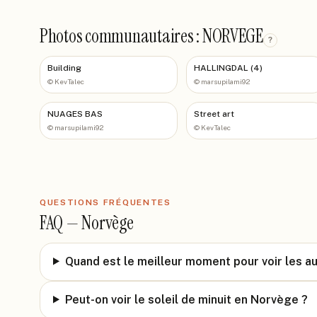
Photos communautaires : NORVEGE
?
Building
HALLINGDAL (4)
©
KevTalec
©
marsupilami92
NUAGES BAS
Street art
©
marsupilami92
©
KevTalec
QUESTIONS FRÉQUENTES
FAQ —
Norvège
Quand est le meilleur moment pour voir les a
Peut-on voir le soleil de minuit en Norvège ?