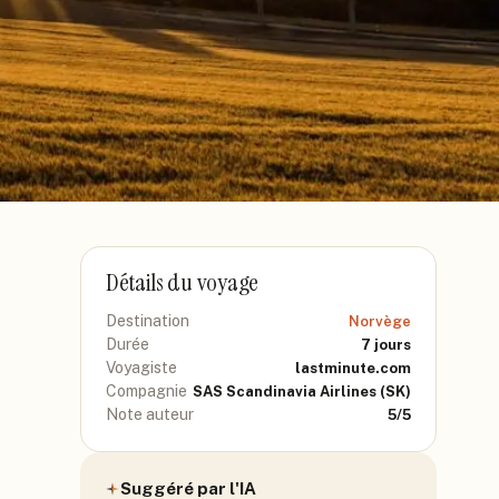
Détails du voyage
Destination
Norvège
Durée
7
jours
Voyagiste
lastminute.com
Compagnie
SAS Scandinavia Airlines
(SK)
Note auteur
5
/5
Suggéré par l'IA