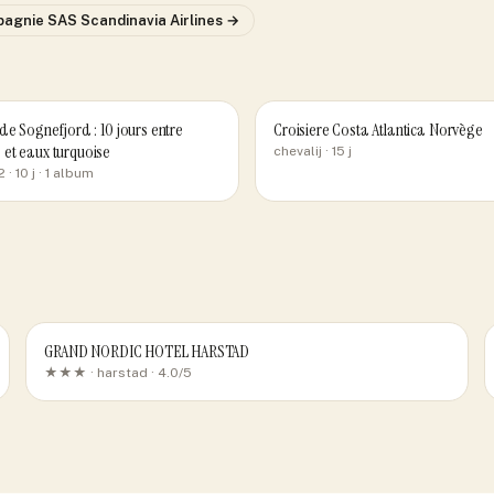
pagnie
SAS Scandinavia Airlines
→
de Sognefjord : 10 jours entre
Croisiere Costa Atlantica Norvège
et eaux turquoise
chevalij
· 15 j
2
· 10 j
· 1 album
GRAND NORDIC HOTEL HARSTAD
★★★ ·
harstad
· 4.0/5