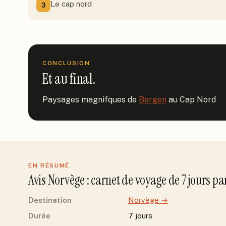
Le cap nord
3
CONCLUSION
Et au final.
Paysages magnifques de 
Bergen
 au Cap Nord
EN RÉSUMÉ
Avis
Norvège
: carnet de voyage de
7
jour
s
pa
Destination
Norvège
→
Durée
7 jours