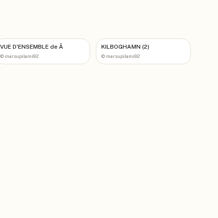
VUE D'ENSEMBLE de Å
KILBOGHAMN (2)
©
marsupilami92
©
marsupilami92