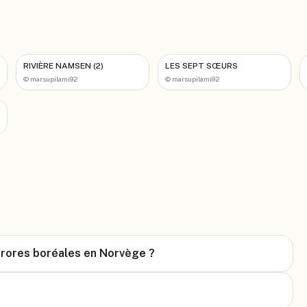
RIVIÈRE NAMSEN (2)
LES SEPT SŒURS
©
marsupilami92
©
marsupilami92
urores boréales en Norvège ?