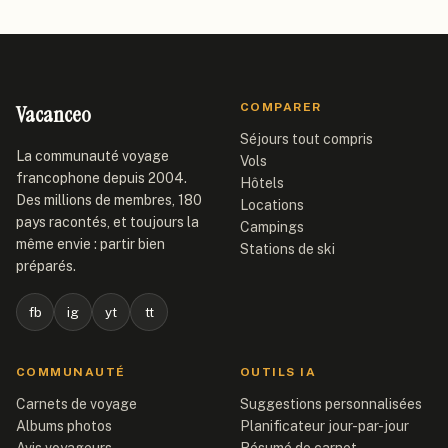
Vacanceo
COMPARER
Séjours tout compris
La communauté voyage
Vols
francophone depuis 2004.
Hôtels
Des millions de membres, 180
Locations
pays racontés, et toujours la
Campings
même envie : partir bien
Stations de ski
préparés.
fb
ig
yt
tt
COMMUNAUTÉ
OUTILS IA
Carnets de voyage
Suggestions personnalisées
Albums photos
Planificateur jour-par-jour
Avis voyageurs
Résumé de carnet