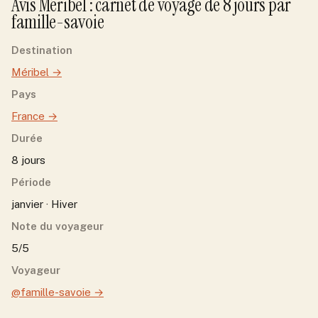
Avis
Méribel
: carnet de voyage de
8
jour
s
par
famille-savoie
Destination
Méribel
→
Pays
France
→
Durée
8 jours
Période
janvier · Hiver
Note du voyageur
5/5
Voyageur
@famille-savoie
→