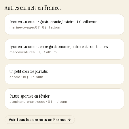
Autres carnets
en France
.
Lyon en automne : gastronomie, histoire et Confluence
marinevoyages87
· 8 j
· 1 album
Lyon en automne : entre gastronomie, histoire et confluences
marcaventures
· 8 j
· 1 album
un petit coin de paradis
sabric
· 15 j
· 1 album
Pause sportive en février
stephane-chartreuse
· 6 j
· 1 album
Voir tous les carnets
en France
→