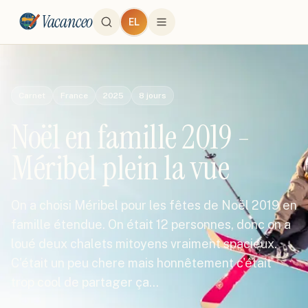
Vacanceo
EL
Carnet
France
2025
8
jours
Noël en famille 2019 -
Méribel plein la vue
On a choisi Méribel pour les fêtes de Noël 2019 en
famille étendue. On était 12 personnes, donc on a
loué deux chalets mitoyens vraiment spacieux.
C'était un peu chere mais honnêtement c'était
trop cool de partager ça…