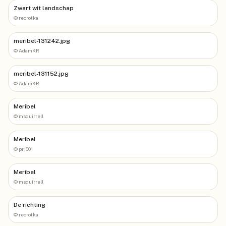
Zwart wit landschap
©
recrotka
meribel-131242.jpg
©
AdamKR
meribel-131152.jpg
©
AdamKR
Meribel
©
msquirrell
Meribel
©
pr1001
Meribel
©
msquirrell
De richting
©
recrotka