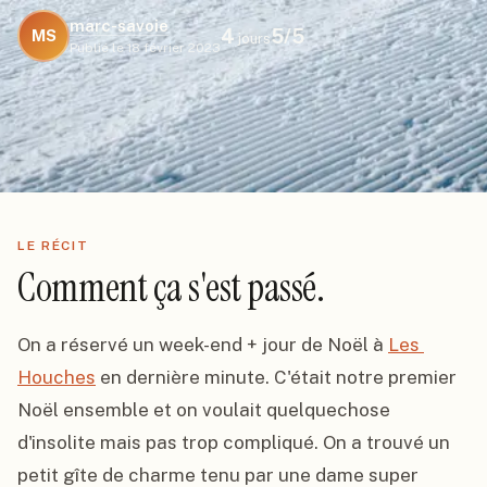
marc-savoie
4
5
/5
MS
jours
Publié le
18 février 2023
LE RÉCIT
Comment ça s'est passé.
On a réservé un week-end + jour de Noël à 
Les 
Houches
 en dernière minute. C'était notre premier 
Noël ensemble et on voulait quelquechose 
d'insolite mais pas trop compliqué. On a trouvé un 
petit gîte de charme tenu par une dame super 