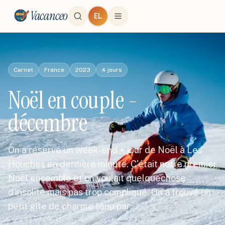
Vacanceo
EL
Carnet
France
2023
4
jours
Noël en couple -
décembre
On a réservé un week-end + jour de Noël à Les
Houches en dernière minute. C'était notre premier
Noël ensemble et on voulait quelquechose
d'insolite mais pas trop compliqué. On a trouvé un
petit gîte de charme tenu par…