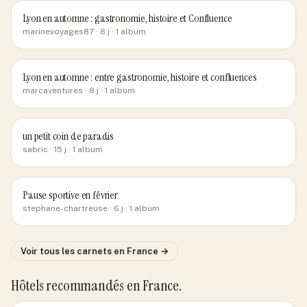
Lyon en automne : gastronomie, histoire et Confluence
marinevoyages87
· 8 j
· 1 album
Lyon en automne : entre gastronomie, histoire et confluences
marcaventures
· 8 j
· 1 album
un petit coin de paradis
sabric
· 15 j
· 1 album
Pause sportive en février
stephane-chartreuse
· 6 j
· 1 album
Voir tous les carnets
en France
→
Hôtels recommandés
en France
.