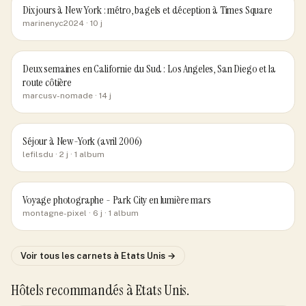
Dix jours à New York : métro, bagels et déception à Times Square
marinenyc2024
· 10 j
Deux semaines en Californie du Sud : Los Angeles, San Diego et la
route côtière
marcusv-nomade
· 14 j
Séjour à New-York (avril 2006)
lefilsdu
· 2 j
· 1 album
Voyage photographe - Park City en lumière mars
montagne-pixel
· 6 j
· 1 album
Voir tous les carnets
à Etats Unis
→
Hôtels recommandés
à Etats Unis
.