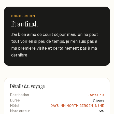
CONCLUSION
Et au final.
J'ai bien aimé ce court séjour mais  on ne peut 
tout voir en si peu de temps. je n'en suis pas à 
ma première visite et certainement pas à ma 
dernière
Détails du voyage
Destination
Etats Unis
Durée
7
jours
Hôtel
DAYS INN NORTH BERGEN, NJ NE
Note auteur
5
/5