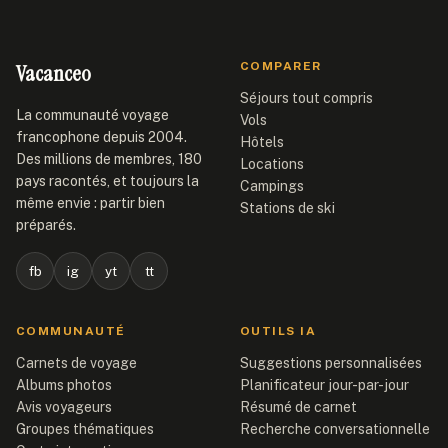
Vacanceo
COMPARER
Séjours tout compris
La communauté voyage
Vols
francophone depuis 2004.
Hôtels
Des millions de membres, 180
Locations
pays racontés, et toujours la
Campings
même envie : partir bien
Stations de ski
préparés.
fb
ig
yt
tt
COMMUNAUTÉ
OUTILS IA
Carnets de voyage
Suggestions personnalisées
Albums photos
Planificateur jour-par-jour
Avis voyageurs
Résumé de carnet
Groupes thématiques
Recherche conversationnelle