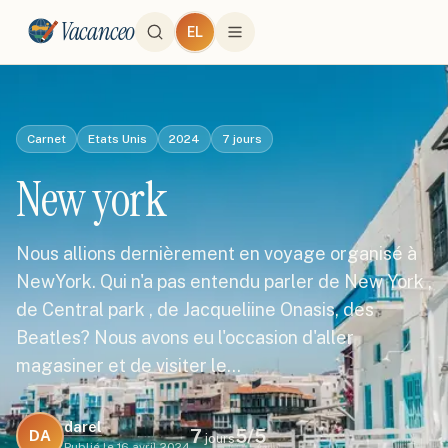
Vacanceo
EL
Carnet
Etats Unis
2024
7
jours
New york
Nous allions dernièrement en voyage organisé à
NewYork. Qui n'a pas entendu parler de New York ,
de Central park , de Jacqueliine Onasis, des
Beatles? Nous avons eu l'occasion d'aller
magasiner et de visiter le…
darel
7
5
/5
DA
jours
Publié le
16 avril 2024