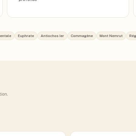
ientale
Euphrate
Antiochos Ier
Commagène
Mont Nemrut
Rég
tion.