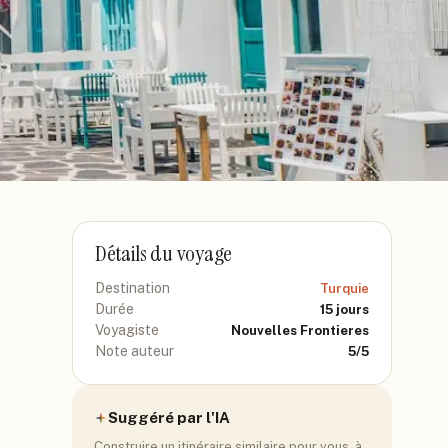
Détails du voyage
Destination
Turquie
Durée
15
jours
Voyagiste
Nouvelles Frontieres
Note auteur
5
/5
Suggéré par l'IA
Construire un itinéraire similaire pour vous, à