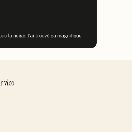
s la neige. J'ai trouvé ça magnifique.
ar
vico