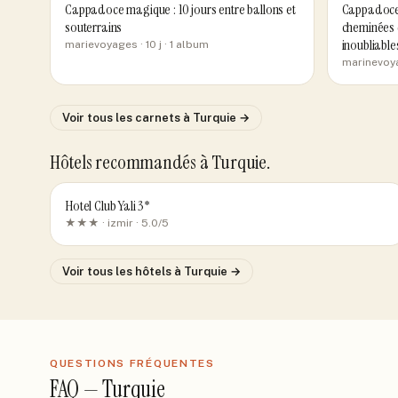
Cappadoce magique : 10 jours entre ballons et
Cappadoce 
souterrains
cheminées d
inoubliable
marievoyages
· 10 j
· 1 album
marinevoy
Voir tous les carnets
à Turquie
→
Hôtels recommandés
à Turquie
.
Hotel Club Yali 3*
★★★ ·
izmir
· 5.0/5
Voir tous les hôtels
à Turquie
→
QUESTIONS FRÉQUENTES
FAQ —
Turquie