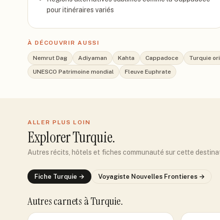
pour itinéraires variés
À DÉCOUVRIR AUSSI
Nemrut Dag
Adiyaman
Kahta
Cappadoce
Turquie or
UNESCO Patrimoine mondial
Fleuve Euphrate
ALLER PLUS LOIN
Explorer
Turquie
.
Autres récits, hôtels et fiches communauté sur cette destina
Fiche
Turquie
→
Voyagiste
Nouvelles Frontieres
→
Autres carnets
à Turquie
.