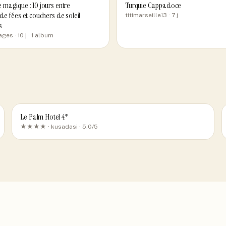
magique : 10 jours entre
Turquie Cappadoce
e fées et couchers de soleil
titimarseille13
· 7 j
s
ages
· 10 j
· 1 album
Le Palm Hotel 4*
★★★★ ·
kusadasi
· 5.0/5