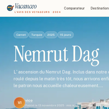
Vacanceo
Comparateur
Destination
L'AVIS DES VOYAGEURS · 2004
Carnet
Turquie
2025
15
jours
Nemrut Dag
L' ascension du Nemrut Dag. Inclus dans notre c
roulé depuis le matin très tôt, nous arrivons enf
le patron nous accueille chaleureusement.…
vico
15
VI
j
Publié le
13 novembre 2025
·
mis à jour le
21 mai 2026