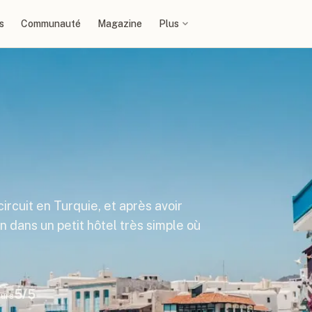
s
Communauté
Magazine
Plus
ircuit en Turquie, et après avoir
in dans un petit hôtel très simple où
5
/5
ours