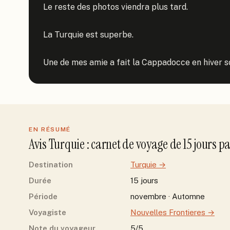
Le reste des photos viendra plus tard.

La Turquie est superbe.

Une de mes amie a fait la Cappadocce en hiver sou
EN RÉSUMÉ
Avis
Turquie
: carnet de voyage de
15
jour
s
p
Destination
Turquie
→
Durée
15 jours
Période
novembre · Automne
Voyagiste
Nouvelles Frontieres
→
Note du voyageur
5/5