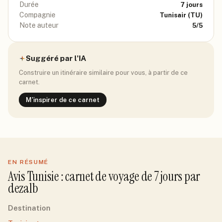
Durée
7
jours
Compagnie
Tunisair
(TU)
Note auteur
5
/5
Suggéré par l'IA
Construire un itinéraire similaire pour vous, à partir de ce
carnet.
M'inspirer de ce carnet
EN RÉSUMÉ
Avis
Tunisie
: carnet de voyage de
7
jour
s
par
dezalb
Destination