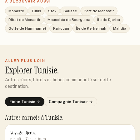
À DÉCOUVRIR AUSSI
Monastir
Tunis
Sfax
Sousse
Port de Monastir
Ribat de Monastir
Mausolée de Bourguiba
Île de Djerba
Golfe de Hammamet
Kairouan
Île de Kerkennah
Mahdia
ALLER PLUS LOIN
Explorer
Tunisie
.
Autres récits, hôtels et fiches communauté sur cette
destination.
Fiche
Tunisie
→
Compagnie
Tunisair
→
Autres carnets
à Tunisie
.
Voyage Djerba
ninie91
· 7 j
· 1 album