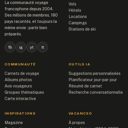
La communauté voyage
Vols
francophone depuis 2004.
Hôtels
Des millions de membres, 180
Locations
pays racontés, et toujours la
Campings
même envie : partir bien
Stations de ski
préparés.
fb
ig
yt
tt
COMMUNAUTÉ
OUTILS IA
Carnets de voyage
Suggestions personnalisées
Albums photos
Planificateur jour-par-jour
Avis voyageurs
Résumé de carnet
Groupes thématiques
Recherche conversationnelle
Carte interactive
INSPIRATIONS
VACANCEO
Magazine
À propos