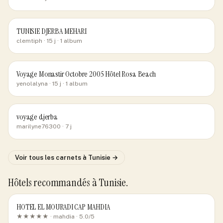
TUNISIE DJERBA MEHARI
clemtiph
· 15 j
· 1 album
Voyage Monastir Octobre 2005 Hôtel Rosa Beach
yenolalyna
· 15 j
· 1 album
voyage djerba
marilyne76300
· 7 j
Voir tous les carnets
à Tunisie
→
Hôtels recommandés
à Tunisie
.
HOTEL EL MOURADI CAP MAHDIA
★★★★★ ·
mahdia
· 5.0/5