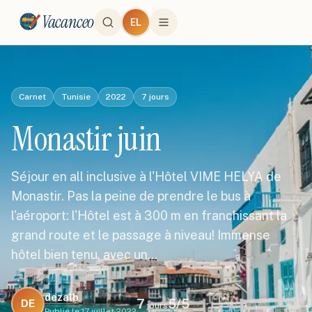
Vacanceo
EL
Carnet
Tunisie
2022
7
jours
Monastir juin
Séjour en all inclusive à l'Hôtel VIME HELYA de
Monastir. Pas la peine de prendre le bus à
l'aéroport: l'Hôtel est à 300 m en franchissant la
grand route et le passage à niveau! Immense
hôtel bien tenu, avec un…
dezalb
7
5
/5
DE
jours
Publié le
17 juillet 2022