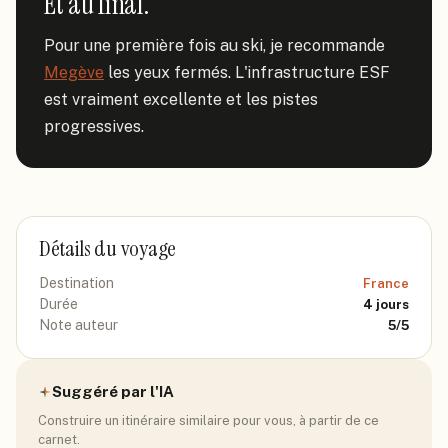
Et au final.
Pour une première fois au ski, je recommande 
Megève
 les yeux fermés. L'infrastructure ESF 
est vraiment excellente et les pistes 
progressives.
Détails du voyage
Destination
France
Durée
4
jours
Note auteur
5
/5
Suggéré par l'IA
Construire un itinéraire similaire pour vous, à partir de ce
carnet.