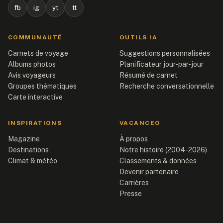
fb
ig
yt
tt
COMMUNAUTÉ
OUTILS IA
Carnets de voyage
Suggestions personnalisées
Albums photos
Planificateur jour-par-jour
Avis voyageurs
Résumé de carnet
Groupes thématiques
Recherche conversationnelle
Carte interactive
INSPIRATIONS
VACANCEO
Magazine
À propos
Destinations
Notre histoire (2004-2026)
Climat & météo
Classements & données
Devenir partenaire
Carrières
Presse