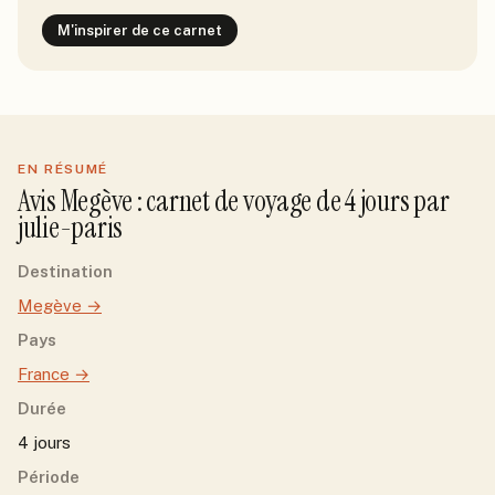
M'inspirer de ce carnet
EN RÉSUMÉ
Avis
Megève
: carnet de voyage de
4
jour
s
par
julie-paris
Destination
Megève
→
Pays
France
→
Durée
4 jours
Période