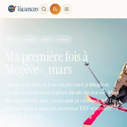
Vacanceo
EL
Carnet
France
2025
4
jours
Ma première fois à
Megève - mars
J'avais vraiment le trac en arrivant à Megève,
c'était ma première station de ski de ma vie. Mais
dès le premier jour, j'ai su que je reviendrais. J'ai
pris des cours avec un moniteur ESF vraiment
patient, et il m'a…