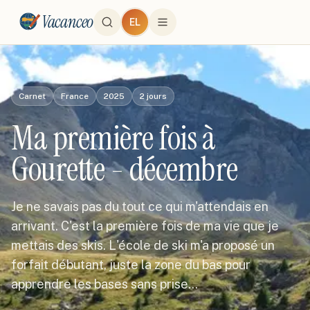
Vacanceo
EL
Carnet
France
2025
2
jours
Ma première fois à
Gourette - décembre
Je ne savais pas du tout ce qui m'attendais en
arrivant. C'est la première fois de ma vie que je
mettais des skis. L'école de ski m'a proposé un
forfait débutant, juste la zone du bas pour
apprendre les bases sans prise…