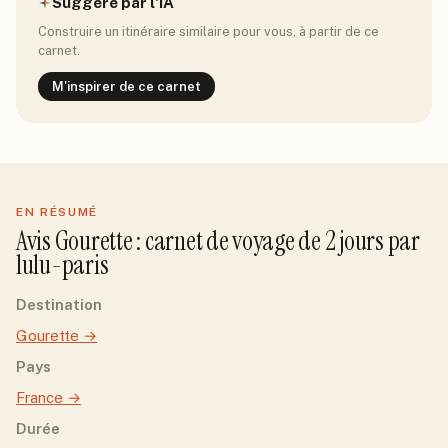
Suggéré par l'IA
Construire un itinéraire similaire pour vous, à partir de ce
carnet.
M'inspirer de ce carnet
EN RÉSUMÉ
Avis
Gourette
: carnet de voyage de
2
jour
s
par
lulu-paris
Destination
Gourette
→
Pays
France
→
Durée