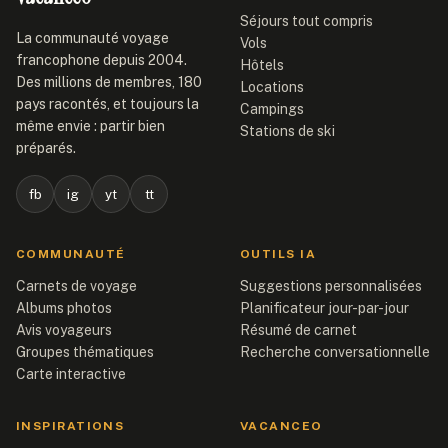
Séjours tout compris
La communauté voyage
Vols
francophone depuis 2004.
Hôtels
Des millions de membres, 180
Locations
pays racontés, et toujours la
Campings
même envie : partir bien
Stations de ski
préparés.
fb
ig
yt
tt
COMMUNAUTÉ
OUTILS IA
Carnets de voyage
Suggestions personnalisées
Albums photos
Planificateur jour-par-jour
Avis voyageurs
Résumé de carnet
Groupes thématiques
Recherche conversationnelle
Carte interactive
INSPIRATIONS
VACANCEO