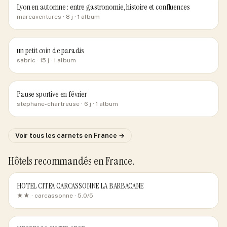
Lyon en automne : entre gastronomie, histoire et confluences
marcaventures
· 8 j
· 1 album
un petit coin de paradis
sabric
· 15 j
· 1 album
Pause sportive en février
stephane-chartreuse
· 6 j
· 1 album
Voir tous les carnets
en France
→
Hôtels recommandés
en France
.
HOTEL CITEA CARCASSONNE LA BARBACANE
★★ ·
carcassonne
· 5.0/5