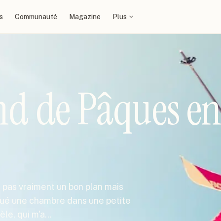
s
Communauté
Magazine
Plus
d de Pâques e
, pas vraiment un bon plan mais
loué une chambre dans une petite
èle, qui m'a…