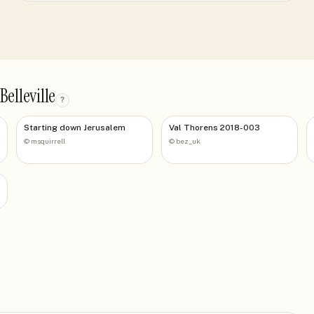
elleville
?
Starting down Jerusalem
Val Thorens 2018-003
©
msquirrell
©
bez_uk