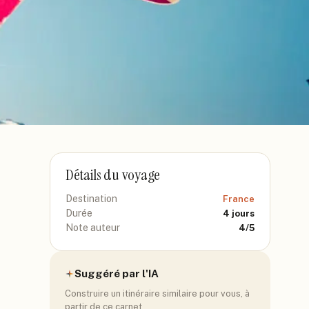
Détails du voyage
Destination
France
Durée
4
jours
Note auteur
4
/5
Suggéré par l'IA
Construire un itinéraire similaire pour vous, à
partir de ce carnet.