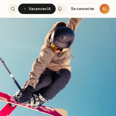
EL
Vacanceo IA
Se connecter
n