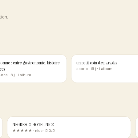
tion.
omne : entre gastronomie, histoire
un petit coin de paradis
ces
sabric
· 15 j
· 1 album
ures
· 8 j
· 1 album
NEGRESCO HOTEL NICE
★★★★★ ·
nice
· 5.0/5