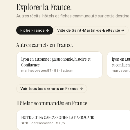
Explorer
la France
.
Autres récits, hôtels et fiches communauté sur cette destina
Fiche
France
→
Ville de
Saint-Martin-de-Belleville
→
Autres carnets
en France
.
Lyon en automne : gastronomie, histoire et
Lyon en aut
Confluence
et confluen
marinevoyages87
· 8 j
· 1 album
marcavent
Voir tous les carnets
en France
→
Hôtels recommandés
en France
.
HOTEL CITEA CARCASSONNE LA BARBACANE
★★ ·
carcassonne
· 5.0/5