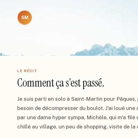
solo-montagne
4
4
/5
SM
jours
Publié le
17 janvier 2025
LE RÉCIT
Comment ça s'est passé.
Je suis parti en solo à Saint-Martin pour Pâques, 
besoin de décompresser du boulot. J'ai loué une
par une dame hyper sympa, Michèle, qui m'a filé d
chillé au village, un peu de shopping, visite de la 