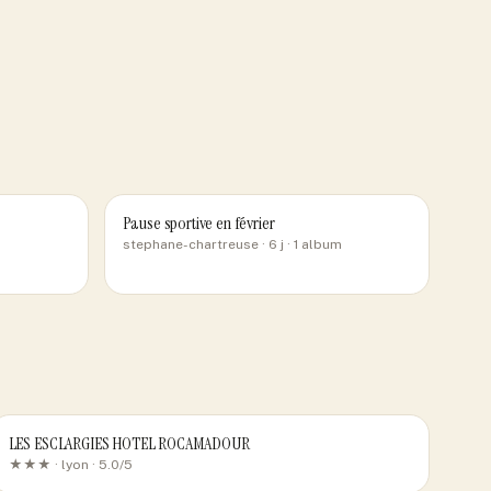
Pause sportive en février
stephane-chartreuse
· 6 j
· 1 album
LES ESCLARGIES HOTEL ROCAMADOUR
★★★ ·
lyon
· 5.0/5