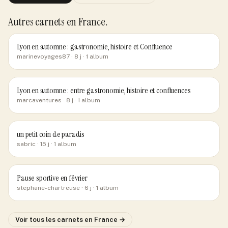
Autres carnets
en France
.
Lyon en automne : gastronomie, histoire et Confluence
marinevoyages87
· 8 j
· 1 album
Lyon en automne : entre gastronomie, histoire et confluences
marcaventures
· 8 j
· 1 album
un petit coin de paradis
sabric
· 15 j
· 1 album
Pause sportive en février
stephane-chartreuse
· 6 j
· 1 album
Voir tous les carnets
en France
→