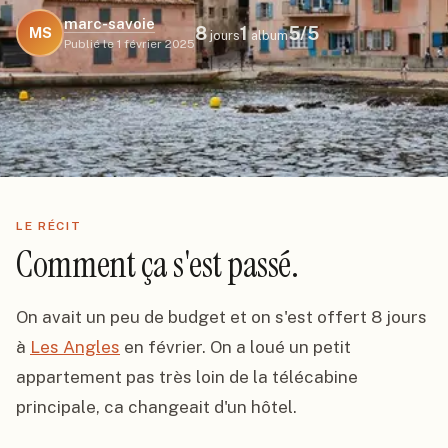
marc-savoie
8
1
5
/5
MS
jours
album
Publié le
1 février 2025
LE RÉCIT
Comment ça s'est passé.
On avait un peu de budget et on s'est offert 8 jours 
à 
Les Angles
 en février. On a loué un petit 
appartement pas très loin de la télécabine 
principale, ca changeait d'un hôtel.
