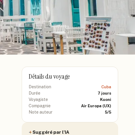
Détails du voyage
Destination
Cuba
Durée
7
jours
Voyagiste
Kuoni
Compagnie
Air Europa
(UX)
Note auteur
5
/5
Suggéré par l'IA