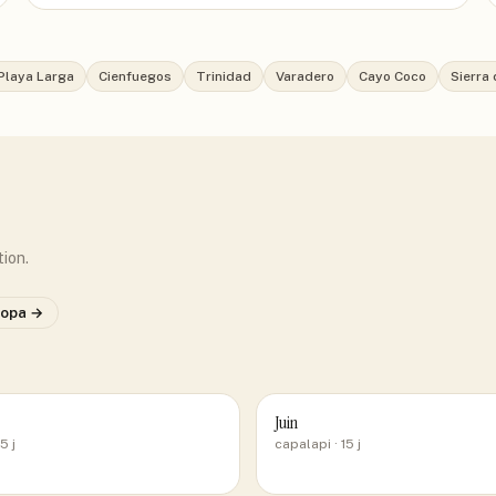
Playa Larga
Cienfuegos
Trinidad
Varadero
Cayo Coco
Sierra 
tion.
ropa
→
Juin
5 j
capalapi
· 15 j