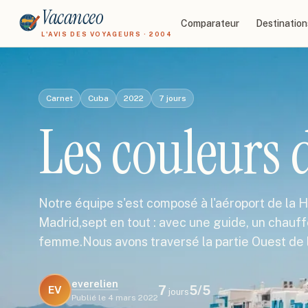
Vacanceo
Comparateur
Destination
L'AVIS DES VOYAGEURS · 2004
Carnet
Cuba
2022
7
jours
Les couleurs 
Notre équipe s'est composé à l'aéroport de la H
Madrid,sept en tout : avec une guide, un chauf
femme.Nous avons traversé la partie Ouest de l
everelien
7
5
/5
EV
jours
Publié le
4 mars 2022