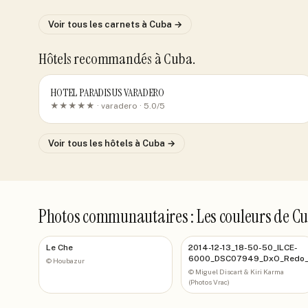
Voir tous les carnets
à Cuba
→
Hôtels recommandés
à Cuba
.
HOTEL PARADISUS VARADERO
★★★★★ ·
varadero
· 5.0/5
Voir tous les hôtels
à Cuba
→
Photos communautaires : Les couleurs de C
Le Che
2014-12-13_18-50-50_ILCE-
6000_DSC07949_DxO_Redo_
©
Houbazur
©
Miguel Discart & Kiri Karma
(Photos Vrac)