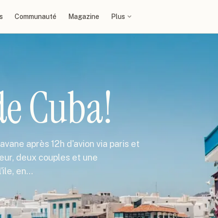
s
Communauté
Magazine
Plus
de Cuba!
avane après 12h d'avion via paris et
feur, deux couples et une
'ile, en…