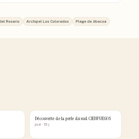
del Rosario
Archipel Los Colorados
Plage de Jibacoa
Découverte de la perle du sud CIENFUEGOS
jicé
· 15 j