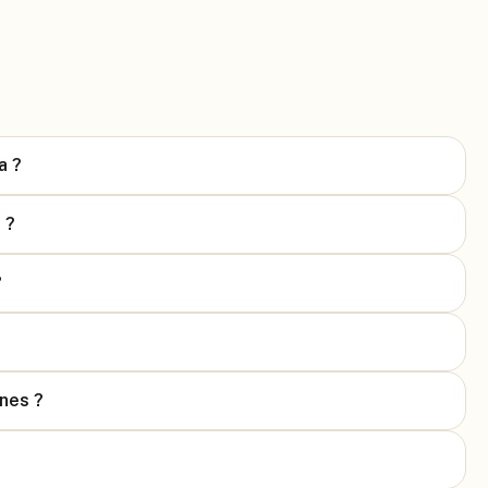
a ?
 ?
?
ines ?