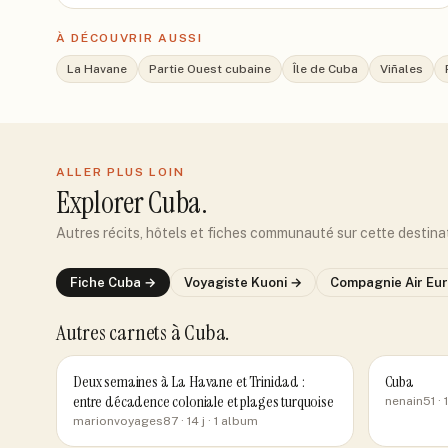
À DÉCOUVRIR AUSSI
La Havane
Partie Ouest cubaine
Île de Cuba
Viñales
ALLER PLUS LOIN
Explorer
Cuba
.
Autres récits, hôtels et fiches communauté sur cette destina
Fiche
Cuba
→
Voyagiste
Kuoni
→
Compagnie
Air Eu
Autres carnets
à Cuba
.
Deux semaines à La Havane et Trinidad :
Cuba
entre décadence coloniale et plages turquoise
nenain51
· 1
marionvoyages87
· 14 j
· 1 album