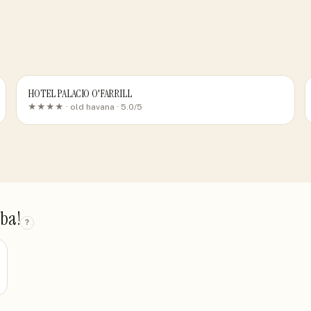
HOTEL PALACIO O'FARRILL
★★★★ ·
old havana
· 5.0/5
uba!
?
PL4_1