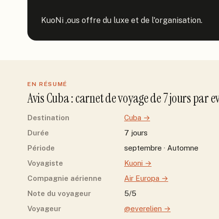
KuoNi ,ous offre du luxe et de l'organisation.
EN RÉSUMÉ
Avis
Cuba
: carnet de voyage de
7
jour
s
par
e
Destination
Cuba
→
Durée
7 jours
Période
septembre · Automne
Voyagiste
Kuoni
→
Compagnie aérienne
Air Europa
→
Note du voyageur
5/5
Voyageur
@everelien
→