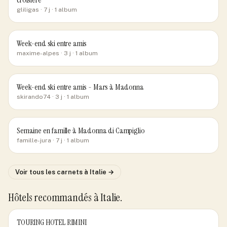
gliligas
· 7 j
· 1 album
Week-end ski entre amis
maxime-alpes
· 3 j
· 1 album
Week-end ski entre amis - Mars à Madonna
skirando74
· 3 j
· 1 album
Semaine en famille à Madonna di Campiglio
famille-jura
· 7 j
· 1 album
Voir tous les carnets
à Italie
→
Hôtels recommandés
à Italie
.
TOURING HOTEL RIMINI