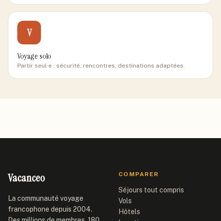
V
Voyage solo
Partir seul·e : sécurité, rencontres, destinations adaptées.
Vacanceo
COMPARER
Séjours tout compris
La communauté voyage
Vols
francophone depuis 2004.
Hôtels
Des millions de membres, 180