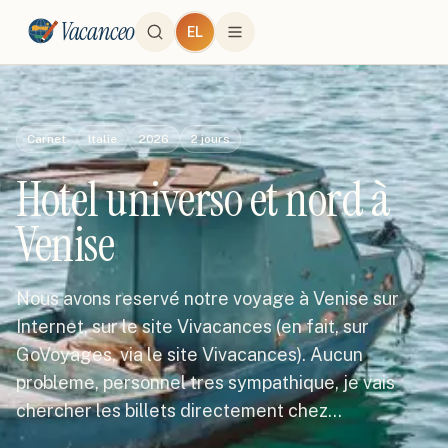
Vacanceo
EL
Carnet
Italie
2026
2
jours
Hotel universo et nord à
Venise
Nous avons reservé notre voyage à Venise sur
Internet, sur le site Vivacances (en fait, sur
GoVoyages, via le site Vivacances). Aucun
probleme, personnel tres sympathique, je vais
chercher les billets directement chez…