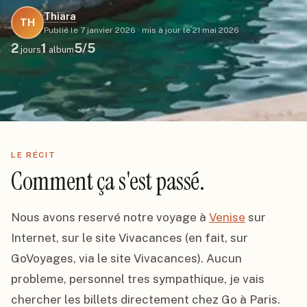
Thiara
TH
Publié le
7 janvier 2026
·
mis à jour le
21 mai 2026
2
1
5
/5
jours
album
LE RÉCIT
Comment ça s'est passé.
Nous avons reservé notre voyage à 
Venise
 sur 
Internet, sur le site Vivacances (en fait, sur 
GoVoyages, via le site Vivacances). Aucun 
probleme, personnel tres sympathique, je vais 
chercher les billets directement chez Go à Paris.
