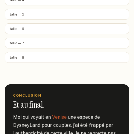
Italie — 4
Italie — 5
Italie — 6
Italie — 7
Italie — 8
CONCLUSION
Et au final.
Moi qui voyait en 
Venise
 une espece de 
DysneyLand pour couples, j'ai été frappé par 
l'authenticité de cette ville. Je ne regrette pas 