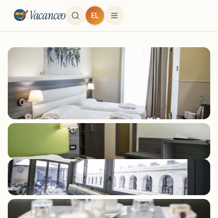
Vacanceo
EL