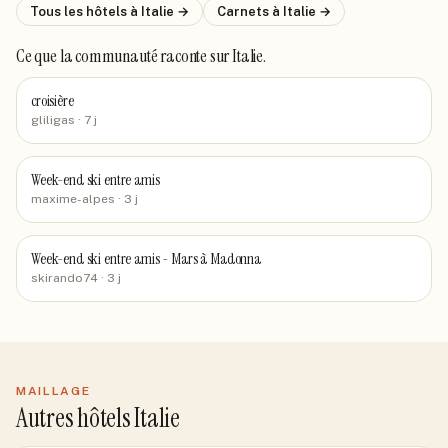
Tous les hôtels
à Italie
→
Carnets
à Italie
→
Ce que la communauté raconte
sur Italie
.
croisière
gliligas
· 7 j
Week-end ski entre amis
maxime-alpes
· 3 j
Week-end ski entre amis - Mars à Madonna
skirando74
· 3 j
MAILLAGE
Autres hôtels Italie