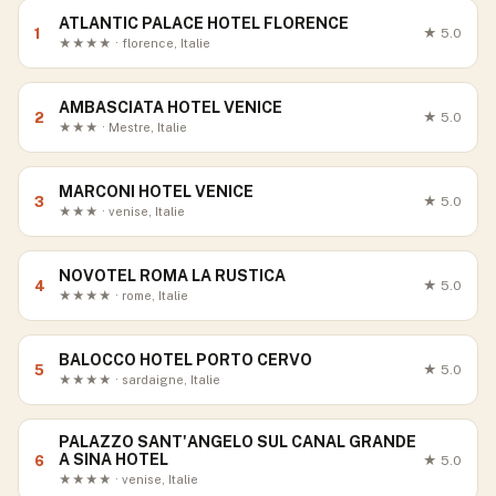
ATLANTIC PALACE HOTEL FLORENCE
1
★
5.0
★★★★ · florence, Italie
AMBASCIATA HOTEL VENICE
2
★
5.0
★★★ · Mestre, Italie
MARCONI HOTEL VENICE
3
★
5.0
★★★ · venise, Italie
NOVOTEL ROMA LA RUSTICA
4
★
5.0
★★★★ · rome, Italie
BALOCCO HOTEL PORTO CERVO
5
★
5.0
★★★★ · sardaigne, Italie
PALAZZO SANT'ANGELO SUL CANAL GRANDE
A SINA HOTEL
6
★
5.0
★★★★ · venise, Italie