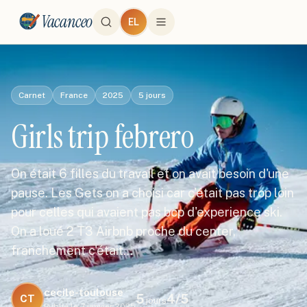
Vacanceo
EL
Carnet
France
2025
5
jours
Girls trip febrero
On était 6 filles du travail et on avait besoin d'une
pause. Les Gets on a choisi car c'était pas trop loin
pour celles qui avaient pas bcp d'experience ski.
On a loué 2 T3 Airbnb proche du center,
franchement c'était…
cecile-toulouse
5
4
/5
CT
jours
Publié le
7 janvier 2025