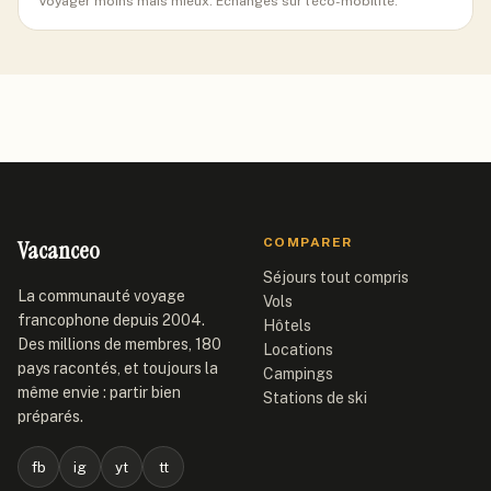
Voyager moins mais mieux. Échanges sur l'éco-mobilité.
Vacanceo
COMPARER
Séjours tout compris
La communauté voyage
Vols
francophone depuis 2004.
Hôtels
Des millions de membres, 180
Locations
pays racontés, et toujours la
Campings
même envie : partir bien
Stations de ski
préparés.
fb
ig
yt
tt