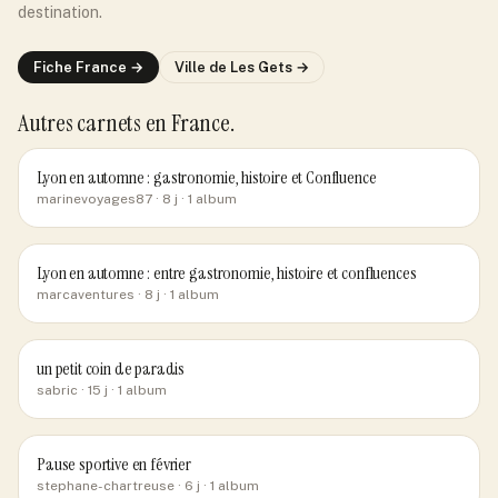
destination.
Fiche
France
→
Ville de
Les Gets
→
Autres carnets
en France
.
Lyon en automne : gastronomie, histoire et Confluence
marinevoyages87
· 8 j
· 1 album
Lyon en automne : entre gastronomie, histoire et confluences
marcaventures
· 8 j
· 1 album
un petit coin de paradis
sabric
· 15 j
· 1 album
Pause sportive en février
stephane-chartreuse
· 6 j
· 1 album