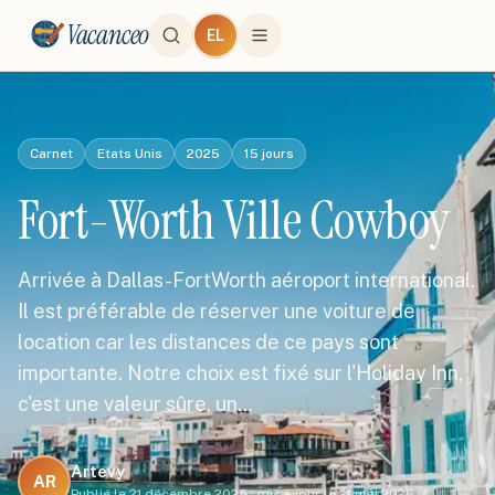
Vacanceo
EL
Carnet
Etats Unis
2025
15
jours
Fort-Worth Ville Cowboy
Arrivée à Dallas-FortWorth aéroport international.
Il est préférable de réserver une voiture de
location car les distances de ce pays sont
importante. Notre choix est fixé sur l'Holiday Inn,
c'est une valeur sûre, un…
Artevy
AR
Publié le
21 décembre 2025
·
mis à jour le
21 mai 2026