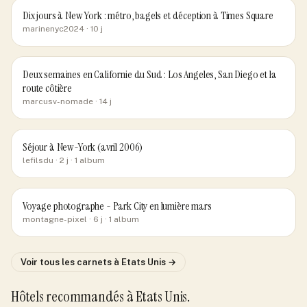
Dix jours à New York : métro, bagels et déception à Times Square
marinenyc2024
· 10 j
Deux semaines en Californie du Sud : Los Angeles, San Diego et la
route côtière
marcusv-nomade
· 14 j
Séjour à New-York (avril 2006)
lefilsdu
· 2 j
· 1 album
Voyage photographe - Park City en lumière mars
montagne-pixel
· 6 j
· 1 album
Voir tous les carnets
à Etats Unis
→
Hôtels recommandés
à Etats Unis
.