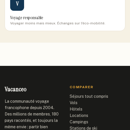
V
Voyage responsable
Voyager moins mais mieux. Échanges sur l'éco-mobilité.
Vacanceo
COMPARER
Séjours tout compris
La communauté voyage
Vols
francophone depuis 2004.
Hôtels
Des millions de membres, 180
Locations
pays racontés, et toujours la
Campings
même envie : partir bien
Stations de ski