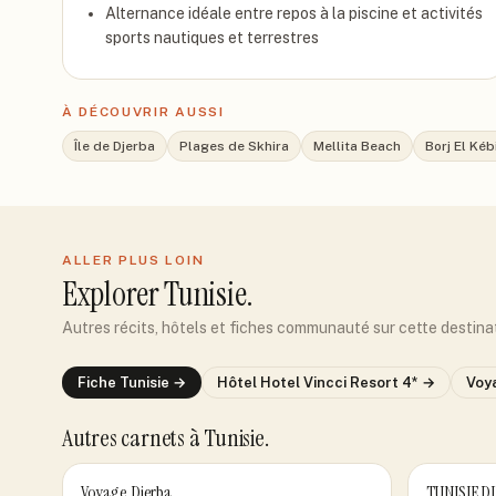
Alternance idéale entre repos à la piscine et activités
sports nautiques et terrestres
À DÉCOUVRIR AUSSI
Île de Djerba
Plages de Skhira
Mellita Beach
Borj El Kéb
ALLER PLUS LOIN
Explorer
Tunisie
.
Autres récits, hôtels et fiches communauté sur cette destina
Fiche
Tunisie
→
Hôtel
Hotel Vincci Resort 4*
→
Voy
Autres carnets
à Tunisie
.
Voyage Djerba
TUNISIE D