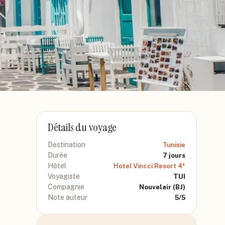
Détails du voyage
Destination
Tunisie
Durée
7
jours
Hôtel
Hotel Vincci Resort 4*
Voyagiste
TUI
Compagnie
Nouvelair
(BJ)
Note auteur
5
/5