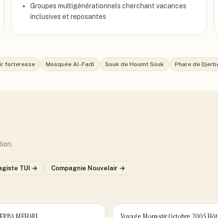
Groupes multigénérationnels cherchant vacances
inclusives et reposantes
ir forteresse
Mosquée Al-Fadl
Souk de Houmt Souk
Phare de Djerb
tion.
agiste
TUI
→
Compagnie
Nouvelair
→
JERBA MEHARI
Voyage Monastir Octobre 2005 Hôt