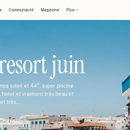
s
Communauté
Magazine
Plus
resort juin
ps soleil et 44°, super piscine
'hotel et vraiment très beau et
 et très…
5
/5
ours