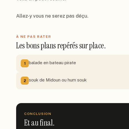
Allez-y vous ne serez pas déçu.
À NE PAS RATER
Les bons plans repérés sur place.
balade en bateau pirate
1
souk de Midoun ou hum souk
2
CONCLUSION
Et au final.