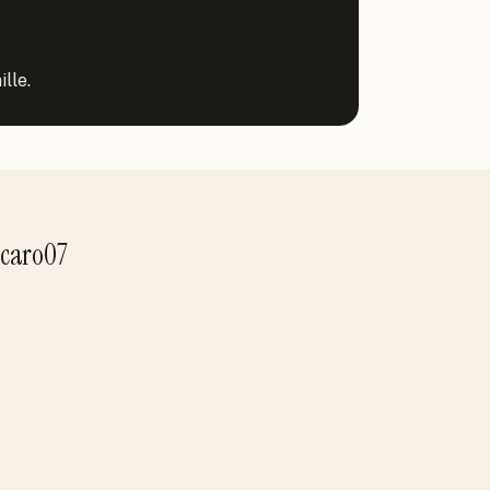
lle.
caro07