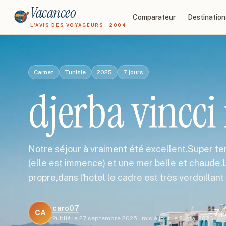
Vacanceo
Comparateur
Destination
L'AVIS DES VOYAGEURS · 2004
Carnet
Tunisie
2025
7
jours
djerba vincci 
Notre séjour à vraiment été excellent.Super tem
(elle est immence) et une mer belle et chaude.L
propre,dans l'hotel le cadre est très verdoillant
caro07
7
CA
j
Publié le
27 septembre 2025
·
mis à jour le
21 mai 2026