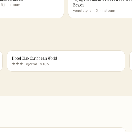
Beach
15 j
· 1 album
yenolalyna
· 15 j
· 1 album
Hotel Club Caribbean World
★★★ ·
djerba
· 5.0/5