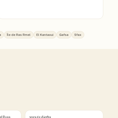
a
Île de Ras Rmel
El Kantaoui
Gafsa
Sfax
el Rosa
voyage djerba