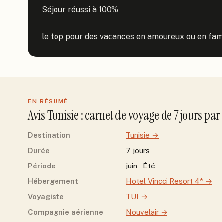
Séjour réussi à 100%

le top pour des vacances en amoureux ou en fami
EN RÉSUMÉ
Avis
Tunisie
: carnet de voyage de
7
jour
s
par
Destination
Tunisie
→
Durée
7 jours
Période
juin · Été
Hébergement
Hotel Vincci Resort 4*
→
Voyagiste
TUI
→
Compagnie aérienne
Nouvelair
→