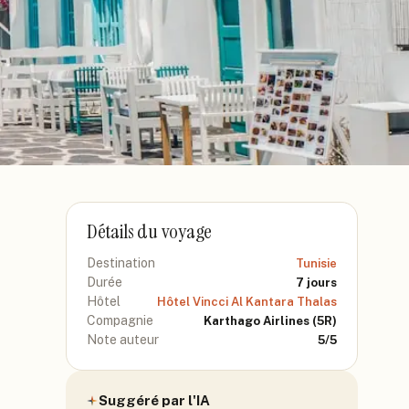
Détails du voyage
Destination
Tunisie
Durée
7
jours
Hôtel
Hôtel Vincci Al Kantara Thalas
Compagnie
Karthago Airlines
(5R)
Note auteur
5
/5
Suggéré par l'IA