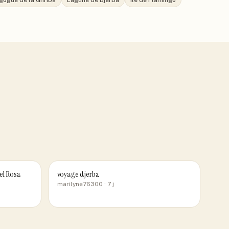
gogue de la Ghriba
Lagune de Djerba
Île de Flamingo
el Rosa
voyage djerba
marilyne76300
· 7 j