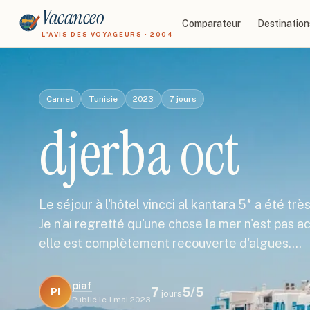
Vacanceo
Comparateur
Destination
L'AVIS DES VOYAGEURS · 2004
Carnet
Tunisie
2023
7
jours
djerba oct
Le séjour à l'hôtel vincci al kantara 5* a été tr
Je n'ai regretté qu'une chose la mer n'est pas ac
elle est complètement recouverte d'algues.…
piaf
7
5
/5
PI
jours
Publié le
1 mai 2023