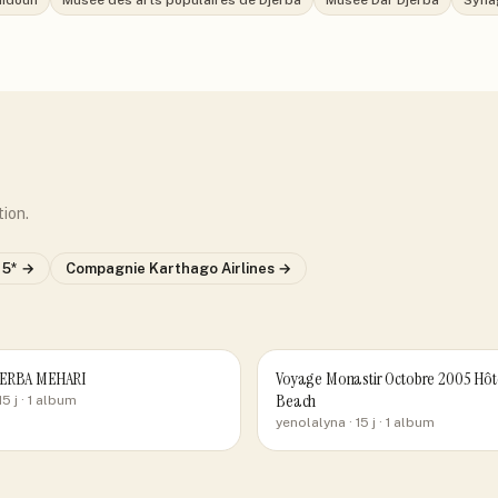
idoun
Musée des arts populaires de Djerba
Musée Dar Djerba
Syna
tion.
 5*
→
Compagnie
Karthago Airlines
→
JERBA MEHARI
Voyage Monastir Octobre 2005 Hôt
Beach
15 j
· 1 album
yenolalyna
· 15 j
· 1 album