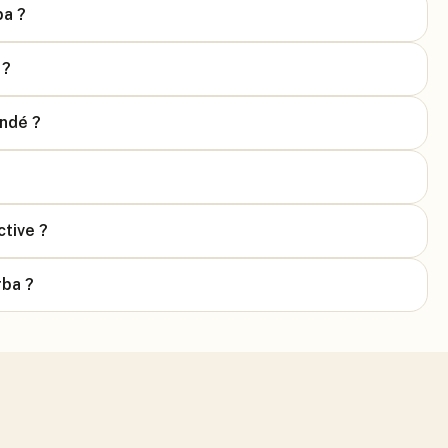
ba ?
 ?
andé ?
ctive ?
rba ?