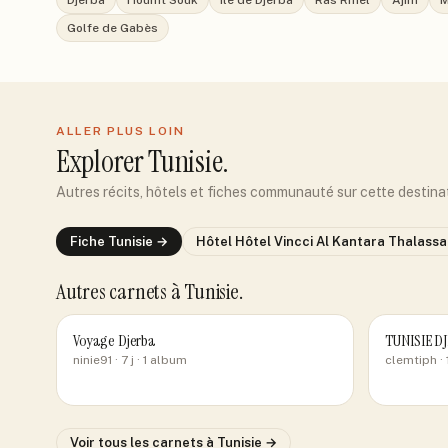
Djerba
Houmt Souk
Île de Djerba
Ras Rmel
Ajim
M
Golfe de Gabès
ALLER PLUS LOIN
Explorer
Tunisie
.
Autres récits, hôtels et fiches communauté sur cette destina
Fiche
Tunisie
→
Hôtel
Hôtel Vincci Al Kantara Thalassa
Autres carnets
à Tunisie
.
Voyage Djerba
TUNISIE D
ninie91
· 7 j
· 1 album
clemtiph
· 
Voir tous les carnets
à Tunisie
→