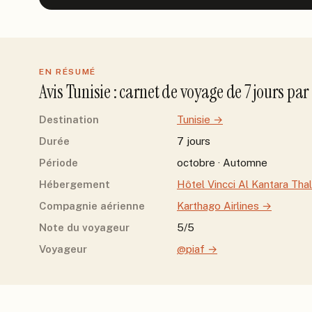
EN RÉSUMÉ
Avis
Tunisie
: carnet de voyage de
7
jour
s
par
Destination
Tunisie
→
Durée
7 jours
Période
octobre · Automne
Hébergement
Hôtel Vincci Al Kantara Tha
Compagnie aérienne
Karthago Airlines
→
Note du voyageur
5/5
Voyageur
@piaf
→