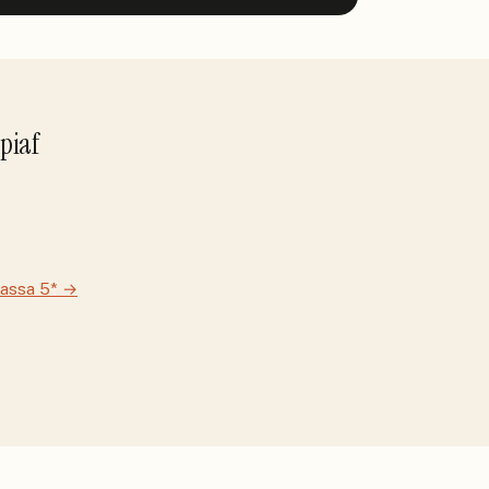
piaf
lassa 5*
→