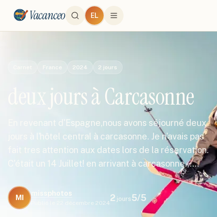
Vacanceo
EL
Carnet
France
2024
2
jours
deux jours à Carcasonne
En revenant d'Espagne,nous avons séjourné deux
jours à l'hôtel central à carcasonne. Je n'avais pas
fait tres attention aux dates lors de la réservation.
C'était un 14 Juillet! en arrivant à carcasonne...…
missphotos
2
5
/5
MI
jours
Publié le
22 décembre 2024