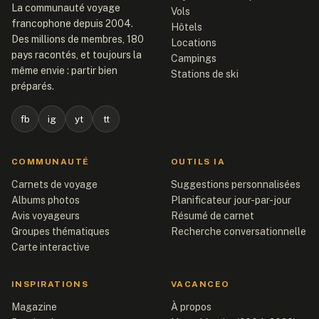
La communauté voyage
Vols
francophone depuis 2004.
Hôtels
Des millions de membres, 180
Locations
pays racontés, et toujours la
Campings
même envie : partir bien
Stations de ski
préparés.
fb
ig
yt
tt
COMMUNAUTÉ
OUTILS IA
Carnets de voyage
Suggestions personnalisées
Albums photos
Planificateur jour-par-jour
Avis voyageurs
Résumé de carnet
Groupes thématiques
Recherche conversationnelle
Carte interactive
INSPIRATIONS
VACANCEO
Magazine
À propos