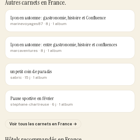
Autres carnets
en France
.
Lyon en automne : gastronomie, histoire et Confluence
marinevoyages87
· 8 j
· 1 album
Lyon en automne : entre gastronomie, histoire et confluences
marcaventures
· 8 j
· 1 album
un petit coin de paradis
sabric
· 15 j
· 1 album
Pause sportive en février
stephane-chartreuse
· 6 j
· 1 album
Voir tous les carnets
en France
→
Hôtels recommandés
en France
.