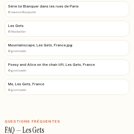
Série loi Blanquer dans les rues de Paris
©
Jeanne Menjoulet
Les Gets
©
Nouhailler
Mountainscape, Les Gets, France.jpg
©
gruntzooki
Poesy and Alice on the chair-lift, Les Gets, France
©
gruntzooki
Me, Les Gets, France
©
gruntzooki
QUESTIONS FRÉQUENTES
FAQ —
Les Gets