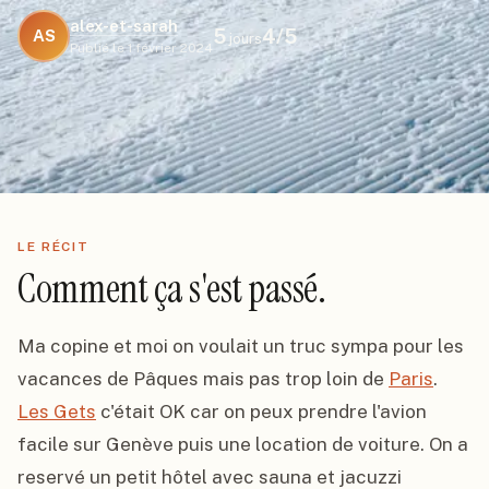
alex-et-sarah
5
4
/5
AS
jours
Publié le
1 février 2024
LE RÉCIT
Comment ça s'est passé.
Ma copine et moi on voulait un truc sympa pour les 
vacances de Pâques mais pas trop loin de 
Paris
. 
Les Gets
 c'était OK car on peux prendre l'avion 
facile sur Genève puis une location de voiture. On a 
reservé un petit hôtel avec sauna et jacuzzi 