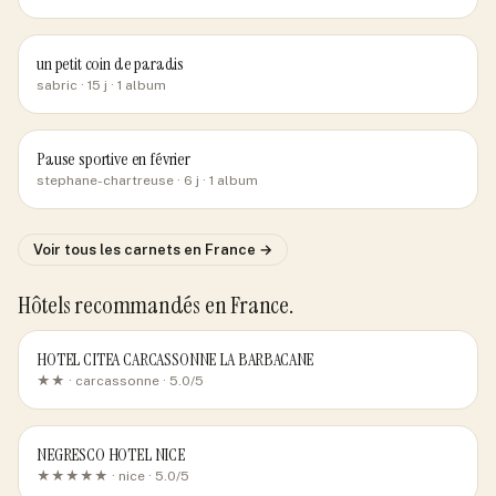
un petit coin de paradis
sabric
· 15 j
· 1 album
Pause sportive en février
stephane-chartreuse
· 6 j
· 1 album
Voir tous les carnets
en France
→
Hôtels recommandés
en France
.
HOTEL CITEA CARCASSONNE LA BARBACANE
★★ ·
carcassonne
· 5.0/5
NEGRESCO HOTEL NICE
★★★★★ ·
nice
· 5.0/5