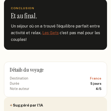
CONCLUSION
Et au final.
Un séjour où on a trouvé l'équilibre parfait entre 
activité et relax. 
Les Gets
 c'est pas mal pour les 
couples!
Détails du voyage
Destination
France
Durée
5
jours
Note auteur
4
/5
Suggéré par l'IA