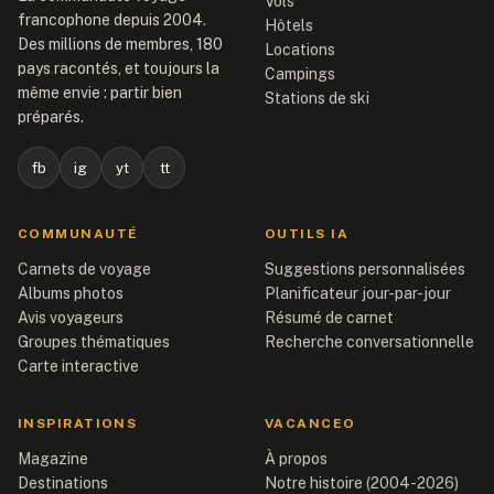
Vols
francophone depuis 2004.
Hôtels
Des millions de membres, 180
Locations
pays racontés, et toujours la
Campings
même envie : partir bien
Stations de ski
préparés.
fb
ig
yt
tt
COMMUNAUTÉ
OUTILS IA
Carnets de voyage
Suggestions personnalisées
Albums photos
Planificateur jour-par-jour
Avis voyageurs
Résumé de carnet
Groupes thématiques
Recherche conversationnelle
Carte interactive
INSPIRATIONS
VACANCEO
Magazine
À propos
Destinations
Notre histoire (2004-2026)