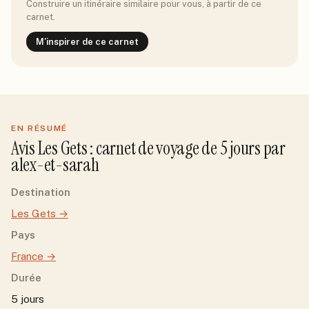
Construire un itinéraire similaire pour vous, à partir de ce
carnet.
M'inspirer de ce carnet
EN RÉSUMÉ
Avis
Les Gets
: carnet de voyage de
5
jour
s
par
alex-et-sarah
Destination
Les Gets
→
Pays
France
→
Durée
5 jours