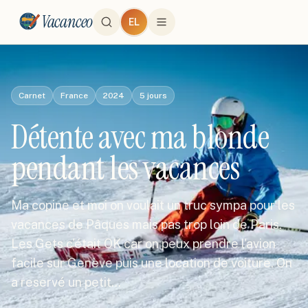
Vacanceo
EL
Carnet
France
2024
5
jours
Détente avec ma blonde
pendant les vacances
Ma copine et moi on voulait un truc sympa pour les
vacances de Pâques mais pas trop loin de Paris.
Les Gets c'était OK car on peux prendre l'avion
facile sur Genève puis une location de voiture. On
a reservé un petit…