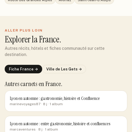
Route des Grandes Alpes
Avoriaz
Saint-Jean-d'Aulps
ALLER PLUS LOIN
Explorer
la France
.
Autres récits, hôtels et fiches communauté sur cette
destination.
Fiche
France
→
Ville de
Les Gets
→
Autres carnets
en France
.
Lyon en automne : gastronomie, histoire et Confluence
marinevoyages87
· 8 j
· 1 album
Lyon en automne : entre gastronomie, histoire et confluences
marcaventures
· 8 j
· 1 album