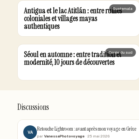
Antigua et le lac Atitlán : entre ruines
Guatemala
coloniales et villages mayas
authentiques
Séoul en automne : entre tradition et
Corée du sud
modernité, 10 jours de découvertes
Discussions
Retouche Lightroom : avant après mon voyage en Grèce
VA
par
VanessaPhotovoyage
·
25 mai 2026