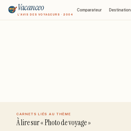
Vacanceo
Comparateur
Destination
L'AVIS DES VOYAGEURS · 2004
← Tous les groupes
Photo de voyage
Conseils techniques, retouche, partage d'inspirations
5
discussion
s
Dernière activité
25 mai 2026
CARNETS LIÉS AU THÈME
À lire sur «
Photo de voyage
»