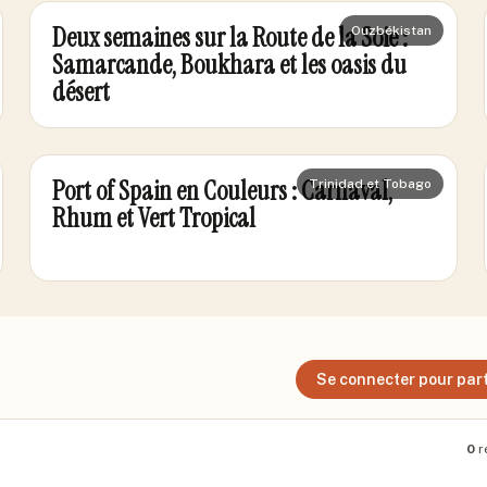
Deux semaines sur la Route de la Soie :
Ouzbékistan
Samarcande, Boukhara et les oasis du
désert
Port of Spain en Couleurs : Carnaval,
Trinidad et Tobago
Rhum et Vert Tropical
Se connecter pour part
0
r