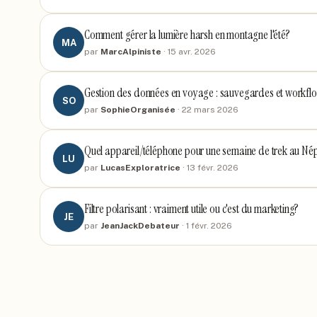
Comment gérer la lumière harsh en montagne l'été?
MA
par
MarcAlpiniste
·
15 avr. 2026
Gestion des données en voyage : sauvegardes et workfl
SO
par
SophieOrganisée
·
22 mars 2026
Quel appareil/téléphone pour une semaine de trek au Né
LU
par
LucasExploratrice
·
13 févr. 2026
Filtre polarisant : vraiment utile ou c'est du marketing?
JE
par
JeanJackDebateur
·
1 févr. 2026