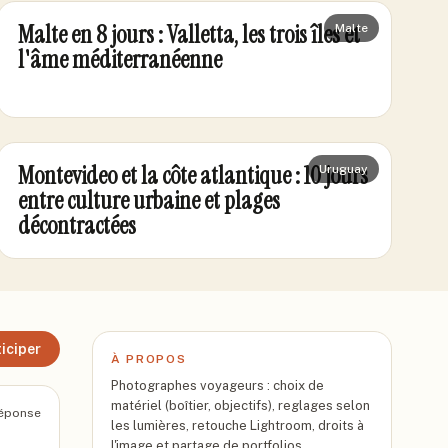
Malte en 8 jours : Valletta, les trois îles et
Malte
l'âme méditerranéenne
Montevideo et la côte atlantique : 10 jours
Uruguay
entre culture urbaine et plages
décontractées
iciper
À PROPOS
Photographes voyageurs : choix de
matériel (boîtier, objectifs), reglages selon
éponse
les lumières, retouche Lightroom, droits à
l'image et partage de portfolios.