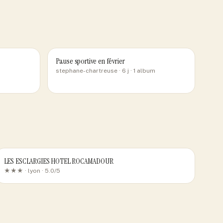
Pause sportive en février
stephane-chartreuse
· 6 j
· 1 album
LES ESCLARGIES HOTEL ROCAMADOUR
★★★ ·
lyon
· 5.0/5