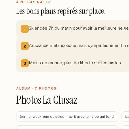
À NE PAS RATER
Les bons plans repérés sur place.
Skier dès 7h du matin pour avoir la meilleure neige
1
Ambiance mélancolique mais sympathique en fin d
2
Moins de monde, plus de liberté sur les pistes
3
ALBUM ·
7
PHOTO
S
Photos La Clusaz
Dernier week-end de saison - avril avec la neige qui fond
La