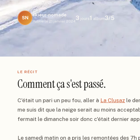
skieur-nomade
3
1
3
/5
SN
jours
album
Publié le
21 janvier 2024
LE RÉCIT
Comment ça s'est passé.
C'était un pari un peu fou, aller à 
La Clusaz
 le de
me suis dit que la neige serait au moins acceptable
fermait le dimanche soir donc c'était dernier appe
Le samedi matin on a pris les remontées des 7h po