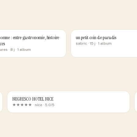
omne : entre gastronomie, histoire
un petit coin de paradis
ces
sabric
· 15 j
· 1 album
ures
· 8 j
· 1 album
NEGRESCO HOTEL NICE
★★★★★ ·
nice
· 5.0/5