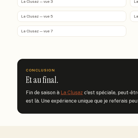
La Clusaz — vue 3
La
La Clusaz — vue 5
La
La Clusaz — vue 7
CONCLUSION
Et au final.
Fin de saison à 
La Clusaz
 c'est spéciale, peut-êtr
est là. Une expérience unique que je referais peu