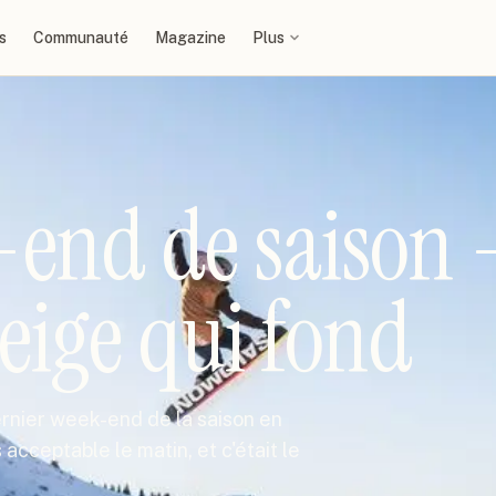
s
Communauté
Magazine
Plus
-end de saison 
neige qui fond
dernier week-end de la saison en
 acceptable le matin, et c'était le