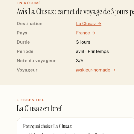
EN RÉSUMÉ
Avis
La Clusaz
: carnet de voyage de
3
jour
s
p
Destination
La Clusaz
→
Pays
France
→
Durée
3 jours
Période
avril · Printemps
Note du voyageur
3/5
Voyageur
@skieur-nomade
→
L'ESSENTIEL
La Clusaz
en bref
Pourquoi choisir
La Clusaz