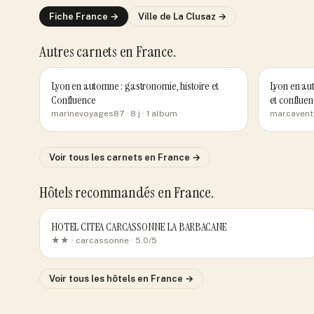
Fiche
France
→
Ville de
La Clusaz
→
Autres carnets
en France
.
Lyon en automne : gastronomie, histoire et
Lyon en aut
Confluence
et confluen
marinevoyages87
· 8 j
· 1 album
marcavent
Voir tous les carnets
en France
→
Hôtels recommandés
en France
.
HOTEL CITEA CARCASSONNE LA BARBACANE
★★ ·
carcassonne
· 5.0/5
Voir tous les hôtels
en France
→