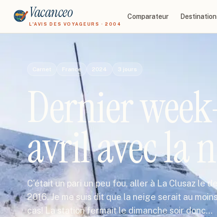
Vacanceo
Comparateur
Destination
L'AVIS DES VOYAGEURS · 2004
Carnet
France
2024
3
jours
Dernier week
avril avec la 
C'était un pari un peu fou, aller à La Clusaz le 
2016. Je me suis dit que la neige serait au moins
cas! La station fermait le dimanche soir donc…