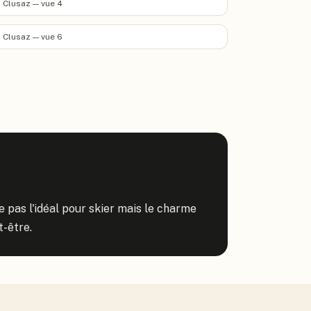
 Clusaz — vue 4
 Clusaz — vue 6
e pas l'idéal pour skier mais le charme 
t-être.