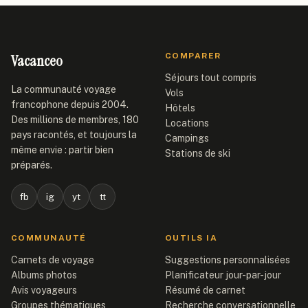
Vacanceo
COMPARER
Séjours tout compris
La communauté voyage
Vols
francophone depuis 2004.
Hôtels
Des millions de membres, 180
Locations
pays racontés, et toujours la
Campings
même envie : partir bien
Stations de ski
préparés.
fb
ig
yt
tt
COMMUNAUTÉ
OUTILS IA
Carnets de voyage
Suggestions personnalisées
Albums photos
Planificateur jour-par-jour
Avis voyageurs
Résumé de carnet
Groupes thématiques
Recherche conversationnelle