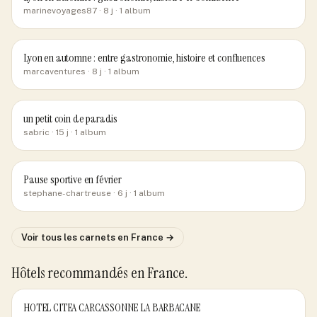
marinevoyages87
· 8 j
· 1 album
Lyon en automne : entre gastronomie, histoire et confluences
marcaventures
· 8 j
· 1 album
un petit coin de paradis
sabric
· 15 j
· 1 album
Pause sportive en février
stephane-chartreuse
· 6 j
· 1 album
Voir tous les carnets
en France
→
Hôtels recommandés
en France
.
HOTEL CITEA CARCASSONNE LA BARBACANE