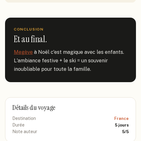
CONCLUSION
Et au final.
Megève
 à Noël c'est magique avec les enfants. 
L'ambiance festive + le ski = un souvenir 
inoubliable pour toute la famille.
Détails du voyage
Destination
France
Durée
5
jours
Note auteur
5
/5