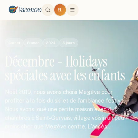
Vacanceo
EL
Carnet
France
2024
5
jours
Décembre - Holidays
spéciales avec les enfants
Noël 2019, nous avons choisi Megève pour
profiter à la fois du ski et de l'ambiance festive.
Nous avons loué une petite maison avec 4
chambres à Saint-Gervais, village voisin un peu
moins cher que Megève centre. L'accès…