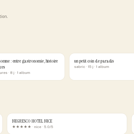
tion.
omne : entre gastronomie, histoire
un petit coin de paradis
ces
sabric
· 15 j
· 1 album
ures
· 8 j
· 1 album
NEGRESCO HOTEL NICE
★★★★★ ·
nice
· 5.0/5