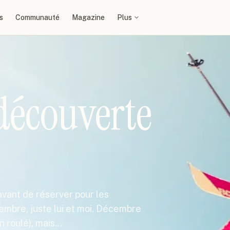
s
Communauté
Magazine
Plus
découverte
vant de réserver pour les
embre, juste lui et moi. Décembre
en roulé), mais…