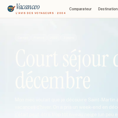
Vacanceo
Comparateur
Destination
L'AVIS DES VOYAGEURS · 2004
Carnet
France
2022
3
jours
Court séjour 
décembre
Mon mec voulait que je découvre Saint-Martin a
vacances d'hiver. On a pris un week-end en déc
c'était peut-être trop tôt niveau neige (un peu 