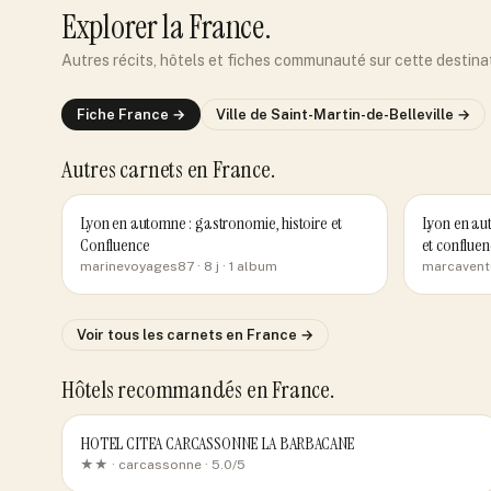
Explorer
la France
.
Autres récits, hôtels et fiches communauté sur cette destina
Fiche
France
→
Ville de
Saint-Martin-de-Belleville
→
Autres carnets
en France
.
Lyon en automne : gastronomie, histoire et
Lyon en aut
Confluence
et confluen
marinevoyages87
· 8 j
· 1 album
marcavent
Voir tous les carnets
en France
→
Hôtels recommandés
en France
.
HOTEL CITEA CARCASSONNE LA BARBACANE
★★ ·
carcassonne
· 5.0/5