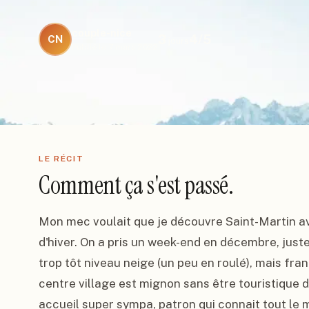
couple-nice
3
4
/5
CN
jours
Publié le
7 mars 2022
LE RÉCIT
Comment ça s'est passé.
Mon mec voulait que je découvre Saint-Martin av
d'hiver. On a pris un week-end en décembre, juste
trop tôt niveau neige (un peu en roulé), mais fran
centre village est mignon sans être touristique de
accueil super sympa, patron qui connait tout le 