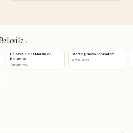
elleville
?
Pelozet, Saint Martin de
Starting down Jerusalem
Belleville
©
msquirrell
©
msquirrell