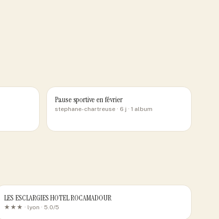
Pause sportive en février
stephane-chartreuse
· 6 j
· 1 album
LES ESCLARGIES HOTEL ROCAMADOUR
★★★ ·
lyon
· 5.0/5