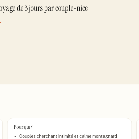
voyage de
3
jour
s
par
couple-nice
→
Pour qui ?
Couples cherchant intimité et calme montagnard