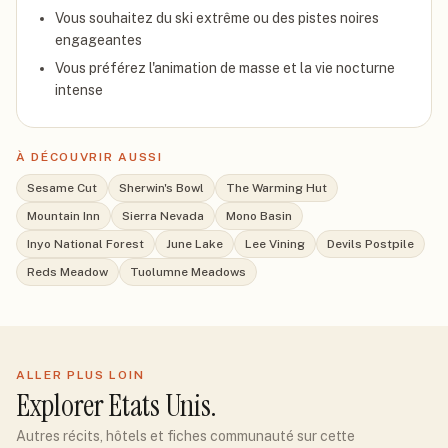
Vous souhaitez du ski extrême ou des pistes noires
engageantes
Vous préférez l'animation de masse et la vie nocturne
intense
À DÉCOUVRIR AUSSI
Sesame Cut
Sherwin's Bowl
The Warming Hut
Mountain Inn
Sierra Nevada
Mono Basin
Inyo National Forest
June Lake
Lee Vining
Devils Postpile
Reds Meadow
Tuolumne Meadows
ALLER PLUS LOIN
Explorer
Etats Unis
.
Autres récits, hôtels et fiches communauté sur cette