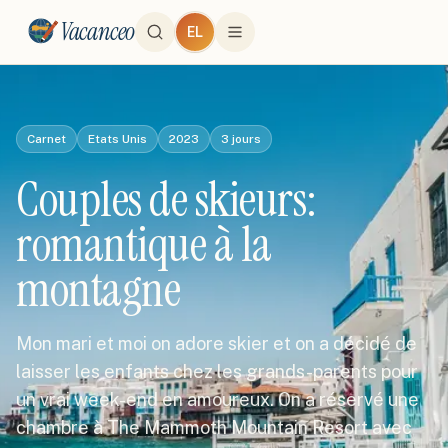
Vacanceo
EL
Carnet
Etats Unis
2023
3
jours
Couples de skieurs:
romantique à la
montagne
Mon mari et moi on adore skier et on a décidé de
laisser les enfants chez les grands-parents pour
un vrai week-end en amoureux. On a réservé une
chambre à The Mammoth Mountain Resort avec