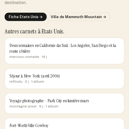
destination.
Fiche
Etats Unis
→
Ville de
Mammoth Mountain
→
Autres carnets
à Etats Unis
.
Deux semaines en Californie du Sud : Los Angeles, San Diego et la
route côtière
marcusv-nomade
· 14 j
Séjour à New-York (avril 2006)
lefilsdu
· 2 j
· 1 album
Voyage photographe - Park City en lumière mars
montagne-pixel
· 6 j
· 1 album
Fort-Worth Ville Cowboy