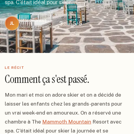
spa. C'était idéal pour skier…
julie-laurent
3
5
/5
JL
jours
Publié le
2 février 2023
LE RÉCIT
Comment ça s'est passé.
Mon mari et moi on adore skier et on a décidé de 
laisser les enfants chez les grands-parents pour 
un vrai week-end en amoureux. On a réservé une 
chambre à The 
Mammoth Mountain
 Resort avec 
spa. C'était idéal pour skier la journée et se 