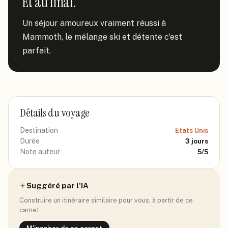
Et au final.
Un séjour amoureux vraiment réussi à 
Mammoth, le mélange ski et détente c'est 
parfait.
Détails du voyage
Destination
Etats Unis
Durée
3
jours
Note auteur
5
/5
Suggéré par l'IA
Construire un itinéraire similaire pour vous, à partir de ce
carnet.