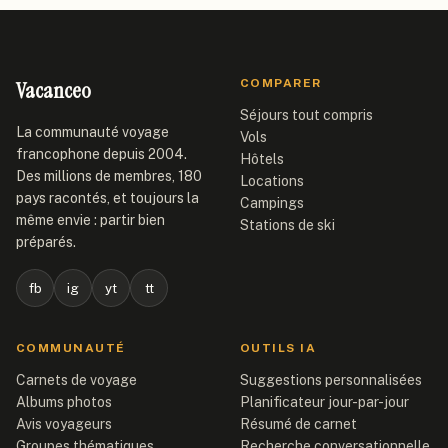
Vacanceo
COMPARER
Séjours tout compris
La communauté voyage
Vols
francophone depuis 2004.
Hôtels
Des millions de membres, 180
Locations
pays racontés, et toujours la
Campings
même envie : partir bien
Stations de ski
préparés.
fb
ig
yt
tt
COMMUNAUTÉ
OUTILS IA
Carnets de voyage
Suggestions personnalisées
Albums photos
Planificateur jour-par-jour
Avis voyageurs
Résumé de carnet
Groupes thématiques
Recherche conversationnelle