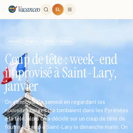
Vacanceo
EL
Carnet
France
2026
3
jours
Coup de tête : week-end
improvisé à Saint-Lary,
janvier
On s'ennuyait le samedi en regardant les
nouvelles neiges qui tombaient dans les Pyrénées
à la télé, alors on a décidé sur un coup de tête de
foutre le camp à Saint-Lary le dimanche matin. On