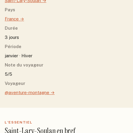
Saint-Lary-Soulan
→
Pays
France
→
Durée
3 jours
Période
janvier · Hiver
Note du voyageur
5/5
Voyageur
@aventure-montagne
→
L'ESSENTIEL
Saint-Lary-Soulan
en bref