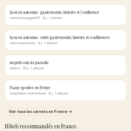
Lyon en automne : gastronomie, histoire et Confluence
marinevoyages87
· 8 j
· 1 album
Lyon en automne : entre gastronomie, histoire et confluences
marcaventures
· 8 j
· 1 album
un petit coin de paradis
sabric
· 15 j
· 1 album
Pause sportive en février
stephane-chartreuse
· 6 j
· 1 album
Voir tous les carnets
en France
→
Hôtels recommandés
en France
.