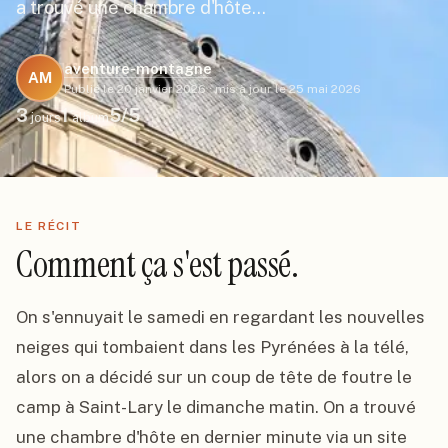
a trouvé une chambre d'hôte…
aventure-montagne
AM
Publié le
20 janvier 2026
·
mis à jour le
25 mai 2026
3
1
5
/5
jours
album
LE RÉCIT
Comment ça s'est passé.
On s'ennuyait le samedi en regardant les nouvelles 
neiges qui tombaient dans les Pyrénées à la télé, 
alors on a décidé sur un coup de tête de foutre le 
camp à Saint-Lary le dimanche matin. On a trouvé 
une chambre d'hôte en dernier minute via un site 