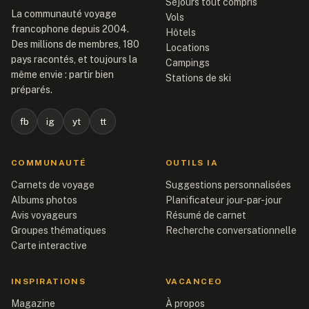
Séjours tout compris
La communauté voyage
Vols
francophone depuis 2004.
Hôtels
Des millions de membres, 180
Locations
pays racontés, et toujours la
Campings
même envie : partir bien
Stations de ski
préparés.
fb
ig
yt
tt
COMMUNAUTÉ
OUTILS IA
Carnets de voyage
Suggestions personnalisées
Albums photos
Planificateur jour-par-jour
Avis voyageurs
Résumé de carnet
Groupes thématiques
Recherche conversationnelle
Carte interactive
INSPIRATIONS
VACANCEO
Magazine
À propos