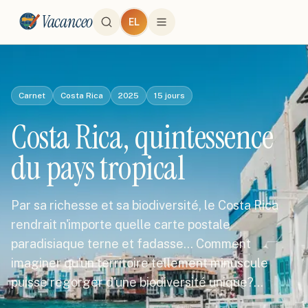
Vacanceo
EL
Carnet
Costa Rica
2025
15
jours
Costa Rica, quintessence
du pays tropical
Par sa richesse et sa biodiversité, le Costa Rica
rendrait n'importe quelle carte postale
paradisiaque terne et fadasse... Comment
imaginer qu'un territoire tellement minuscule
puisse regorger d'une biodiversité unique?…