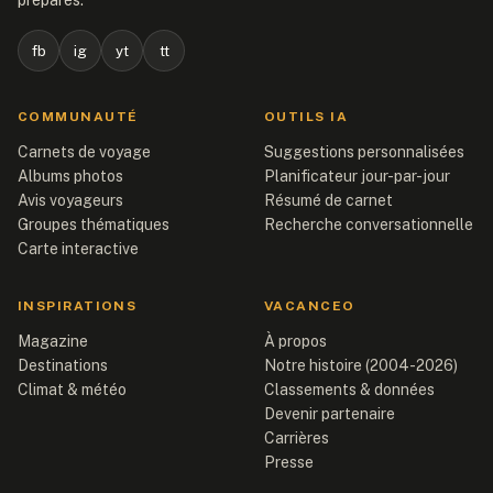
préparés.
fb
ig
yt
tt
COMMUNAUTÉ
OUTILS IA
Carnets de voyage
Suggestions personnalisées
Albums photos
Planificateur jour-par-jour
Avis voyageurs
Résumé de carnet
Groupes thématiques
Recherche conversationnelle
Carte interactive
INSPIRATIONS
VACANCEO
Magazine
À propos
Destinations
Notre histoire (2004-2026)
Climat & météo
Classements & données
Devenir partenaire
Carrières
Presse