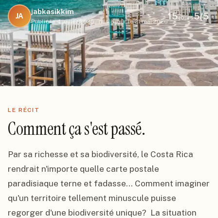
jabkasikkim
15
5
/5
JA
jours
Publié le
4 juillet 2025
·
mis à jour le
21 mai 2026
LE RÉCIT
Comment ça s'est passé.
Par sa richesse et sa biodiversité, le Costa Rica 
rendrait n'importe quelle carte postale 
paradisiaque terne et fadasse... Comment imaginer 
qu'un territoire tellement minuscule puisse 
regorger d'une biodiversité unique?  La situation 