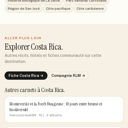
Réserve biologique de La Selva
Parc national Corcovado
Région de San José
Côte pacifique
Côte caribéenne
ALLER PLUS LOIN
Explorer
Costa Rica
.
Autres récits, hôtels et fiches communauté sur cette
destination.
Fiche
Costa Rica
→
Compagnie
KLM
→
Autres carnets
à Costa Rica
.
Monteverde et la Forêt Nuageuse : 10 jours entre brume et
biodiversité
marcustravel88
· 10 j
· 2 albums