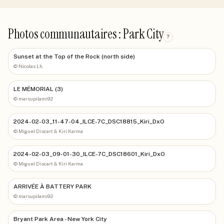
Photos communautaires : Park City
?
Sunset at the Top of the Rock (north side)
©
Nicolas Lh.
LE MÉMORIAL (3)
©
marsupilami92
2024-02-03_11-47-04_ILCE-7C_DSC18815_Kiri_DxO
©
Miguel Discart & Kiri Karma
2024-02-03_09-01-30_ILCE-7C_DSC18601_Kiri_DxO
©
Miguel Discart & Kiri Karma
ARRIVÉE À BATTERY PARK
©
marsupilami92
Bryant Park Area - New York City