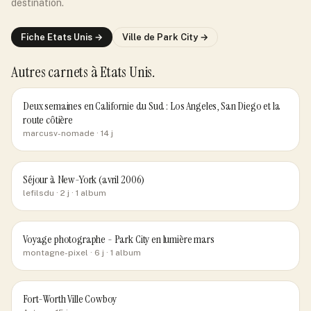
destination.
Fiche
Etats Unis
→
Ville de
Park City
→
Autres carnets
à Etats Unis
.
Deux semaines en Californie du Sud : Los Angeles, San Diego et la
route côtière
marcusv-nomade
· 14 j
Séjour à New-York (avril 2006)
lefilsdu
· 2 j
· 1 album
Voyage photographe - Park City en lumière mars
montagne-pixel
· 6 j
· 1 album
Fort-Worth Ville Cowboy