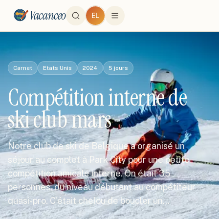
Vacanceo
EL
Carnet
Etats Unis
2024
5
jours
Compétition interne de
ski club mars
Notre club de ski de Belgique a organisé un
séjour au complet à Park City pour une petite
compétition amicale interne. On était 35
personnes, du niveau débutant au compétiteur
quasi-pro. C'était chelou de boucler un…