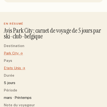
EN RÉSUMÉ
Avis
Park City
: carnet de voyage de
5
jour
s
par
ski-club-belgique
Destination
Park City
→
Pays
Etats Unis
→
Durée
5 jours
Période
mars · Printemps
Note du voyageur