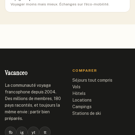
Voyager moins mais mieux. Échanges sur l'éco-mobilité.
Vacanceo
COMPARER
Séjours tout compris
La communauté voyage
Vols
francophone depuis 2004.
Hôtels
Des millions de membres, 180
Locations
pays racontés, et toujours la
Campings
même envie : partir bien
Stations de ski
préparés.
fb
ig
yt
tt