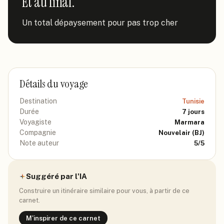
Et au final.
Un total dépaysement pour pas trop cher
Détails du voyage
Destination
Tunisie
Durée
7
jours
Voyagiste
Marmara
Compagnie
Nouvelair
(BJ)
Note auteur
5
/5
Suggéré par l'IA
Construire un itinéraire similaire pour vous, à partir de ce
carnet.
M'inspirer de ce carnet