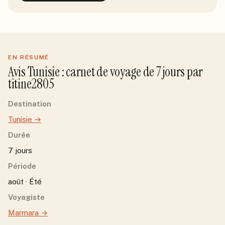
EN RÉSUMÉ
Avis
Tunisie
: carnet de voyage de
7
jour
s
par
titine2805
Destination
Tunisie
→
Durée
7 jours
Période
août · Été
Voyagiste
Marmara
→