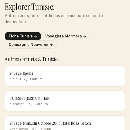
Explorer
Tunisie
.
Autres récits, hôtels et fiches communauté sur cette
destination.
Fiche
Tunisie
→
Voyagiste
Marmara
→
Compagnie
Nouvelair
→
Autres carnets
à Tunisie
.
Voyage Djerba
ninie91
· 7 j
· 1 album
TUNISIE DJERBA MEHARI
clemtiph
· 15 j
· 1 album
Voyage Monastir Octobre 2005 Hôtel Rosa Beach
yenolalyna
· 15 j
· 1 album