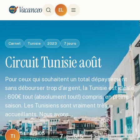
Vacanceo
EL
Carnet
Tunisie
2023
7
jours
Circuit Tunisie août
Pour ceux qui souhaitent un total dépaysement
sans débourser trop d'argent, la Tunisie est idéale
: 600€ tout (absolument tout!) compris, en pleine
saison. Les Tunisiens sont vraiment très
accueillants. Nous avons…
titine2805
7
5
/5
TI
jours
Publié le
1 juillet 2023