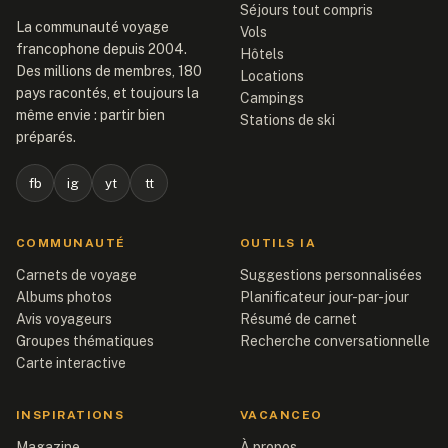
Séjours tout compris
La communauté voyage
Vols
francophone depuis 2004.
Hôtels
Des millions de membres, 180
Locations
pays racontés, et toujours la
Campings
même envie : partir bien
Stations de ski
préparés.
fb
ig
yt
tt
COMMUNAUTÉ
OUTILS IA
Carnets de voyage
Suggestions personnalisées
Albums photos
Planificateur jour-par-jour
Avis voyageurs
Résumé de carnet
Groupes thématiques
Recherche conversationnelle
Carte interactive
INSPIRATIONS
VACANCEO
Magazine
À propos