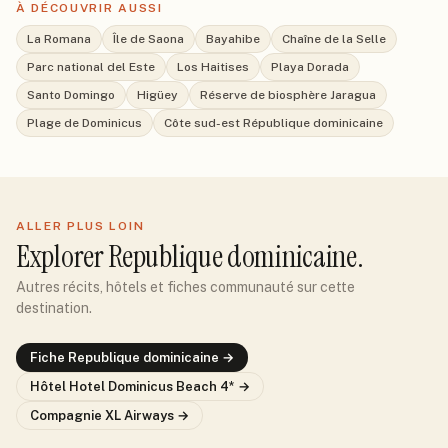
À DÉCOUVRIR AUSSI
La Romana
Île de Saona
Bayahibe
Chaîne de la Selle
Parc national del Este
Los Haitises
Playa Dorada
Santo Domingo
Higüey
Réserve de biosphère Jaragua
Plage de Dominicus
Côte sud-est République dominicaine
ALLER PLUS LOIN
Explorer
Republique dominicaine
.
Autres récits, hôtels et fiches communauté sur cette
destination.
Fiche
Republique dominicaine
→
Hôtel
Hotel Dominicus Beach 4*
→
Compagnie
XL Airways
→