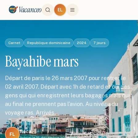
Vacanceo
EL
Carnet
Republique dominicaine
2024
7
jours
Bayahibe mars
Départ de paris le 26 mars 2007 pour rentrer le
02 avril 2007. Départ avec 1h de retard et oui des
gens qui qui enregistrent leurs bagages mais qui
au final ne prennent pas l'avion. Au niveau du
voyage ras. Arrivés…
floca
7
5
/5
FL
jours
Publié le
16 décembre 2024