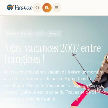
Vacanceo
EL
Carnet
France
2023
15
jours
Agay vacances 2007 entre
frangines !
Nous avons passénos vacances à vivre un moment
de soleil et découvrir la baie d'Agay.Dans la
résidence "Pierre et Vacances" village de Cap
Esterel. Celle-ci est proche du Trayas et de St
Raphael, surplombé par le…