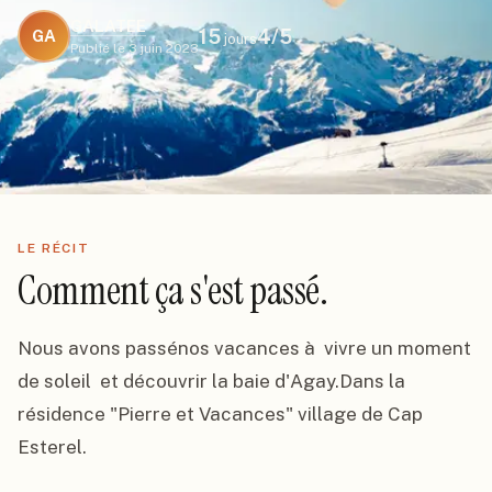
GALATEE
15
4
/5
GA
jours
Publié le
3 juin 2023
LE RÉCIT
Comment ça s'est passé.
Nous avons passénos vacances à  vivre un moment 
de soleil  et découvrir la baie d'Agay.Dans la 
résidence "Pierre et Vacances" village de Cap 
Esterel.
