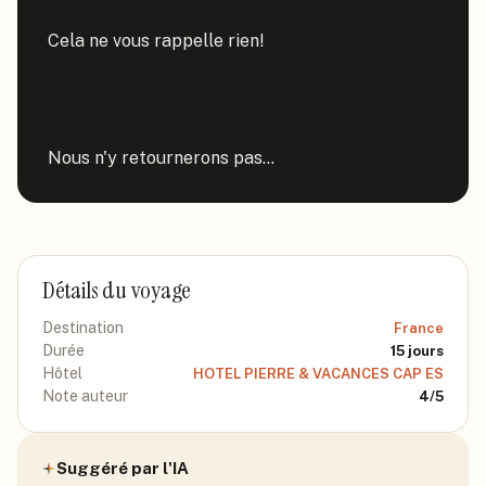
Cela ne vous rappelle rien!

Nous n'y retournerons pas...
Détails du voyage
Destination
France
Durée
15
jours
Hôtel
HOTEL PIERRE & VACANCES CAP ES
Note auteur
4
/5
Suggéré par l'IA