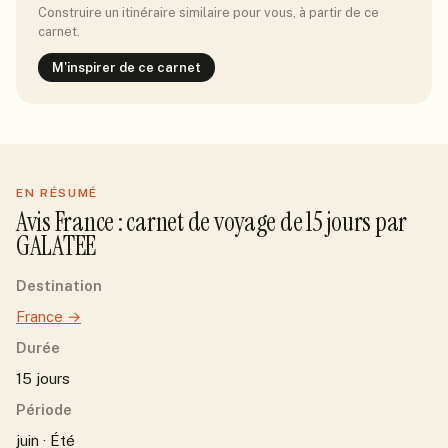
Construire un itinéraire similaire pour vous, à partir de ce
carnet.
M'inspirer de ce carnet
EN RÉSUMÉ
Avis
France
: carnet de voyage de
15
jour
s
par
GALATEE
Destination
France
→
Durée
15 jours
Période
juin · Été