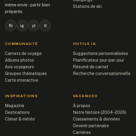
même envie : partir bien
Stations de ski
préparés.
fb
ig
yt
tt
COMMUNAUTÉ
OUTILS IA
Carnets de voyage
Suggestions personnalisées
Albums photos
Planificateur jour-par-jour
Avis voyageurs
Résumé de carnet
Groupes thématiques
Recherche conversationnelle
Carte interactive
INSPIRATIONS
VACANCEO
Magazine
À propos
Destinations
Notre histoire (2004-2026)
Climat & météo
Classements & données
Devenir partenaire
Carrières