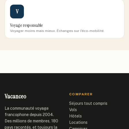
V
Voyage responsable
Voyager moins mais mieux. Échanges sur l'éco-mobilité.
Vacanceo
COMPARER
Séjours tout compris
La communauté voyage
Vols
francophone depuis 2004.
Hôtels
Des millions de membres, 180
Locations
pays racontés, et toujours la
Campings