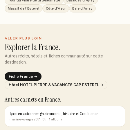
Tour du Phare de la Beaumette
Bastides d'Agay
Massif de l'Esterel
Côte d'Azur
Baie d'Agay
ALLER PLUS LOIN
Explorer
la France
.
Autres récits, hôtels et fiches communauté sur cette
destination.
Fiche
France
→
Hôtel
HOTEL PIERRE & VACANCES CAP ESTEREL
→
Autres carnets
en France
.
Lyon en automne : gastronomie, histoire et Confluence
marinevoyages87
· 8 j
· 1 album