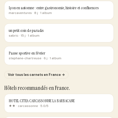
Lyon en automne : entre gastronomie, histoire et confluences
marcaventures
· 8 j
· 1 album
un petit coin de paradis
sabric
· 15 j
· 1 album
Pause sportive en février
stephane-chartreuse
· 6 j
· 1 album
Voir tous les carnets
en France
→
Hôtels recommandés
en France
.
HOTEL CITEA CARCASSONNE LA BARBACANE
★★ ·
carcassonne
· 5.0/5