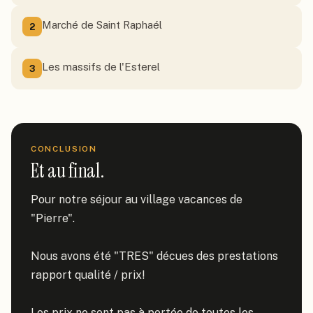
Marché de Saint Raphaél
2
Les massifs de l'Esterel
3
CONCLUSION
Et au final.
Pour notre séjour au village vacances de 
"Pierre".

Nous avons été "TRES" décues des prestations 
rapport qualité / prix!

Les prix ne sont pas à portée de toutes les 