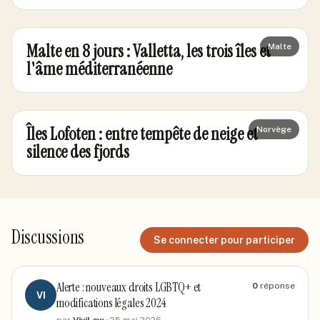
Malte en 8 jours : Valletta, les trois îles et
Malte
l'âme méditerranéenne
Îles Lofoten : entre tempête de neige et
Norvège
silence des fjords
Discussions
Se connecter pour participer
Alerte : nouveaux droits LGBTQ+ et
0
réponse
VI
modifications légales 2024