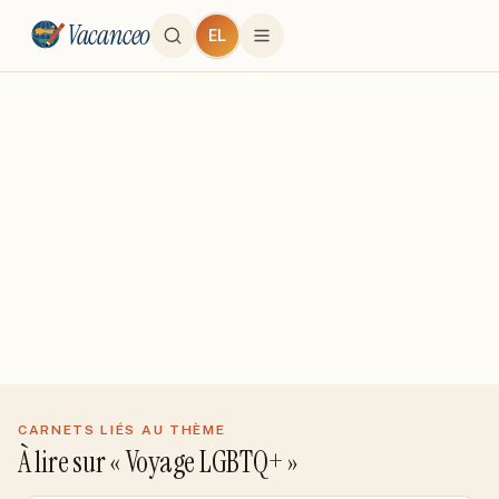
Vacanceo
EL
← Tous les groupes
Voyage LGBTQ+
Destinations inclusives, bons plans et alertes safety.
5
discussion
s
Dernière activité
25 mai 2026
CARNETS LIÉS AU THÈME
À lire sur «
Voyage LGBTQ+
»