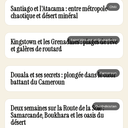
Santiago et l'Atacama : entre métropole
Chili
chaotique et désert minéral
Kingstown et les Grenadines : plages de rêve
Saint Vincent et Grenadines
et galères de routard
Douala et ses secrets : plongée dans le cœur
Cameroun
battant du Cameroun
Deux semaines sur la Route de la Soie :
Ouzbékistan
Samarcande, Boukhara et les oasis du
désert