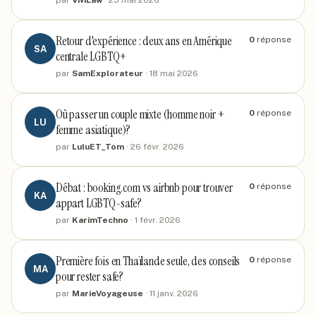
par
ViviLaw
·
25 mai 2026
Retour d'expérience : deux ans en Amérique
0
réponse
SA
centrale LGBTQ+
par
SamExplorateur
·
18 mai 2026
Où passer un couple mixte (homme noir +
0
réponse
LU
femme asiatique)?
par
LuluET_Tom
·
26 févr. 2026
Débat : booking.com vs airbnb pour trouver
0
réponse
KA
appart LGBTQ-safe?
par
KarimTechno
·
1 févr. 2026
Première fois en Thaïlande seule, des conseils
0
réponse
MA
pour rester safe?
par
MarieVoyageuse
·
11 janv. 2026