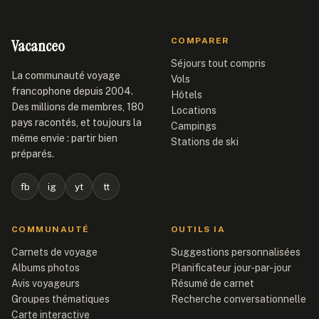
Vacanceo
COMPARER
Séjours tout compris
La communauté voyage
Vols
francophone depuis 2004.
Hôtels
Des millions de membres, 180
Locations
pays racontés, et toujours la
Campings
même envie : partir bien
Stations de ski
préparés.
fb
ig
yt
tt
COMMUNAUTÉ
OUTILS IA
Carnets de voyage
Suggestions personnalisées
Albums photos
Planificateur jour-par-jour
Avis voyageurs
Résumé de carnet
Groupes thématiques
Recherche conversationnelle
Carte interactive