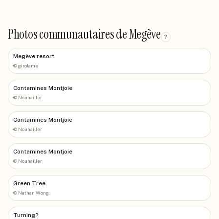
Photos communautaires de Megève
?
Megève resort
©
girolame
Contamines Montjoie
©
Nouhailler
Contamines Montjoie
©
Nouhailler
Contamines Montjoie
©
Nouhailler
Green Tree
©
Nathan Wong.
Turning?