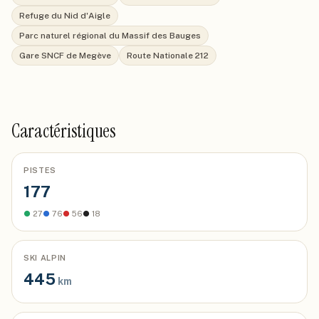
Refuge du Nid d'Aigle
Parc naturel régional du Massif des Bauges
Gare SNCF de Megève
Route Nationale 212
Caractéristiques
PISTES
177
●
27
●
76
●
56
●
18
SKI ALPIN
445
km