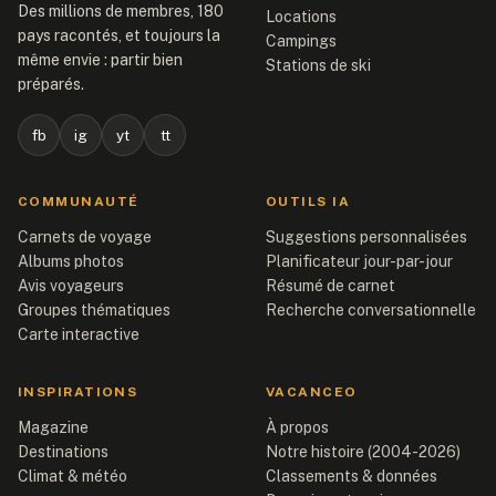
Des millions de membres, 180
Locations
pays racontés, et toujours la
Campings
même envie : partir bien
Stations de ski
préparés.
fb
ig
yt
tt
COMMUNAUTÉ
OUTILS IA
Carnets de voyage
Suggestions personnalisées
Albums photos
Planificateur jour-par-jour
Avis voyageurs
Résumé de carnet
Groupes thématiques
Recherche conversationnelle
Carte interactive
INSPIRATIONS
VACANCEO
Magazine
À propos
Destinations
Notre histoire (2004-2026)
Climat & météo
Classements & données