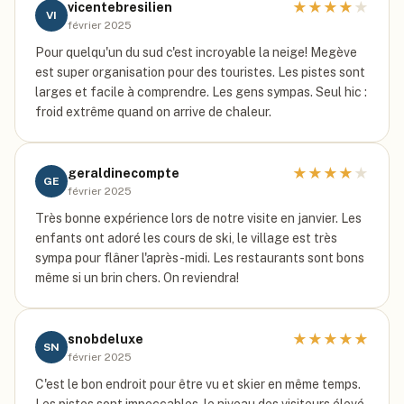
★
★
★
★
★
vicentebresilien
VI
février 2025
Pour quelqu'un du sud c'est incroyable la neige! Megève
est super organisation pour des touristes. Les pistes sont
larges et facile à comprendre. Les gens sympas. Seul hic :
froid extrême quand on arrive de chaleur.
★
★
★
★
★
geraldinecompte
GE
février 2025
Très bonne expérience lors de notre visite en janvier. Les
enfants ont adoré les cours de ski, le village est très
sympa pour flâner l'après-midi. Les restaurants sont bons
même si un brin chers. On reviendra!
★
★
★
★
★
snobdeluxe
SN
février 2025
C'est le bon endroit pour être vu et skier en même temps.