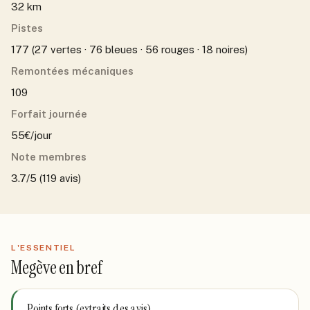
32 km
Pistes
177 (27 vertes · 76 bleues · 56 rouges · 18 noires)
Remontées mécaniques
109
Forfait journée
55€/jour
Note membres
3.7/5 (119 avis)
L'ESSENTIEL
Megève
en bref
Points forts (extraits des avis)