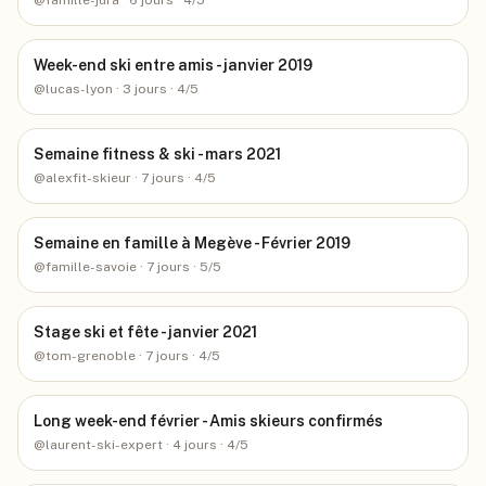
@
famille-jura
· 6 jours
· 4/5
Week-end ski entre amis - janvier 2019
@
lucas-lyon
· 3 jours
· 4/5
Semaine fitness & ski - mars 2021
@
alexfit-skieur
· 7 jours
· 4/5
Semaine en famille à Megève - Février 2019
@
famille-savoie
· 7 jours
· 5/5
Stage ski et fête - janvier 2021
@
tom-grenoble
· 7 jours
· 4/5
Long week-end février - Amis skieurs confirmés
@
laurent-ski-expert
· 4 jours
· 4/5