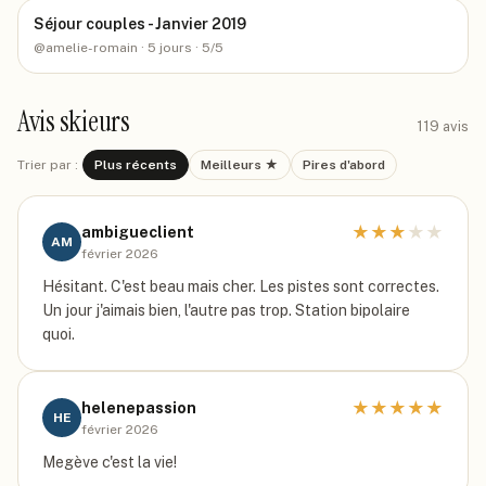
Séjour couples - Janvier 2019
@
amelie-romain
· 5 jours
· 5/5
Avis skieurs
119
avis
Trier par :
Plus récents
Meilleurs ★
Pires d'abord
★
★
★
★
★
ambigueclient
AM
février 2026
Hésitant. C'est beau mais cher. Les pistes sont correctes.
Un jour j'aimais bien, l'autre pas trop. Station bipolaire
quoi.
★
★
★
★
★
helenepassion
HE
février 2026
Megève c'est la vie!