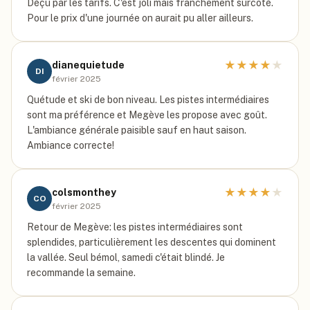
Déçu par les tarifs. C'est joli mais franchement surcoté.
Pour le prix d'une journée on aurait pu aller ailleurs.
★
★
★
★
★
dianequietude
DI
février 2025
Quétude et ski de bon niveau. Les pistes intermédiaires
sont ma préférence et Megève les propose avec goût.
L'ambiance générale paisible sauf en haut saison.
Ambiance correcte!
★
★
★
★
★
colsmonthey
CO
février 2025
Retour de Megève: les pistes intermédiaires sont
splendides, particulièrement les descentes qui dominent
la vallée. Seul bémol, samedi c'était blindé. Je
recommande la semaine.