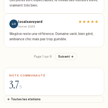
Les pistes sont impeccables, le niveau des visiteurs élevé,
vraiment très bien.
★
★
★
★
★
localsavoyard
LO
février 2025
Megève reste une référence. Domaine varié, bien géré,
ambiance chic mais pas trop guindée.
Page
1
sur
6
Suivant →
NOTE COMMUNAUTÉ
3.7
/5
← Toutes les stations