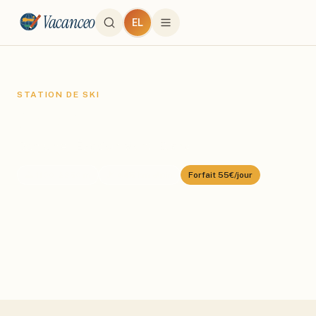
Vacanceo
EL
STATION DE SKI
Megève
Domaine :
Évasion Mont-Blanc
⛰️
1100
–
2350
m
🎿
445
km alpin
Forfait
55€/jour