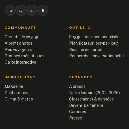
fb
ig
yt
tt
COMMUNAUTÉ
OUTILS IA
Carnets de voyage
Suggestions personnalisées
Albums photos
Planificateur jour-par-jour
Avis voyageurs
Résumé de carnet
Groupes thématiques
Recherche conversationnelle
Carte interactive
INSPIRATIONS
VACANCEO
Magazine
À propos
Destinations
Notre histoire (2004-2026)
Climat & météo
Classements & données
Devenir partenaire
Carrières
Presse