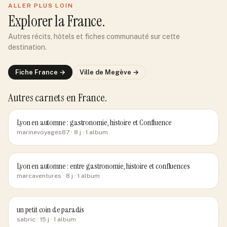
ALLER PLUS LOIN
Explorer
la France
.
Autres récits, hôtels et fiches communauté sur cette
destination.
Fiche
France
→
Ville de
Megève
→
Autres carnets
en France
.
Lyon en automne : gastronomie, histoire et Confluence
marinevoyages87
· 8 j
· 1 album
Lyon en automne : entre gastronomie, histoire et confluences
marcaventures
· 8 j
· 1 album
un petit coin de paradis
sabric
· 15 j
· 1 album