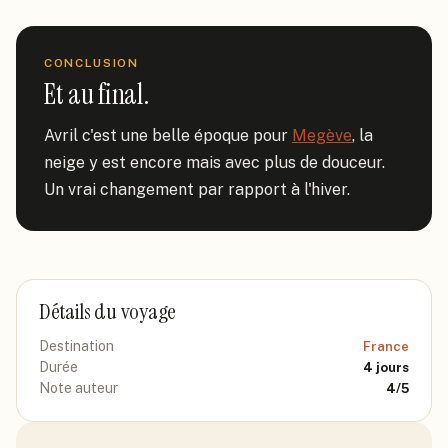
CONCLUSION
Et au final.
Avril c'est une belle époque pour 
Megève
, la 
neige y est encore mais avec plus de douceur. 
Un vrai changement par rapport à l'hiver.
Détails du voyage
Destination
France
Durée
4
jours
Note auteur
4
/5